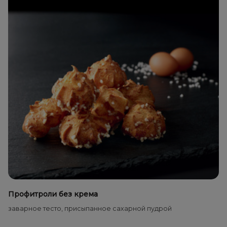
Профитроли без крема
заварное тесто, присыпанное сахарной пудрой