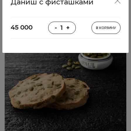
Даниш с фисташками
Выпечка
45 000
-
1
+
В КОРЗИНУ