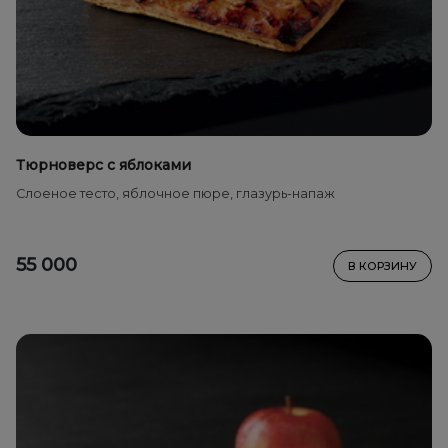
Тюрноверс с яблоками
Cлоеное тесто, яблочное пюре, глазурь-напаж
55 000
В КОРЗИНУ