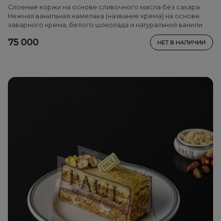
Слоеные коржи на основе сливочного масла без сахара
Нежная ванильная намелака (название крема) на основе
заварного крема, белого шоколада и натуральной ванили
75 000
НЕТ В НАЛИЧИИ