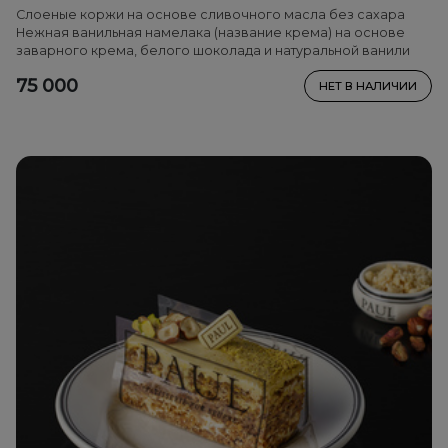
Слоеные коржи на основе сливочного масла без сахара
Нежная ванильная намелака (название крема) на основе
заварного крема, белого шоколада и натуральной ванили
75 000
НЕТ В НАЛИЧИИ