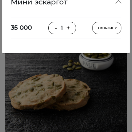
Мини эскаргот
Выпечка
35 000
-
1
+
В КОРЗИНУ