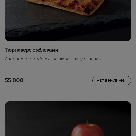
Тюрноверс с яблоками
Cлоеное тесто, яблочное пюре, глазурь-напаж
55 000
НЕТ В НАЛИЧИИ