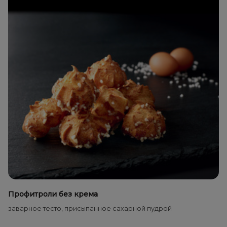
Профитроли без крема
заварное тесто, присыпанное сахарной пудрой