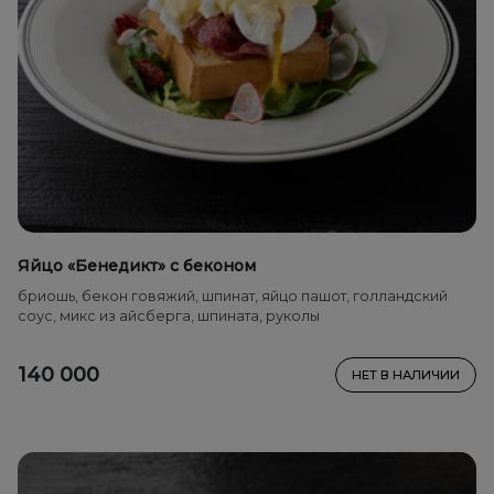
Яйцо «Бенедикт» с беконом
бриошь, бекон говяжий, шпинат, яйцо пашот, голландский
соус, микс из айсберга, шпината, руколы
140 000
НЕТ В НАЛИЧИИ