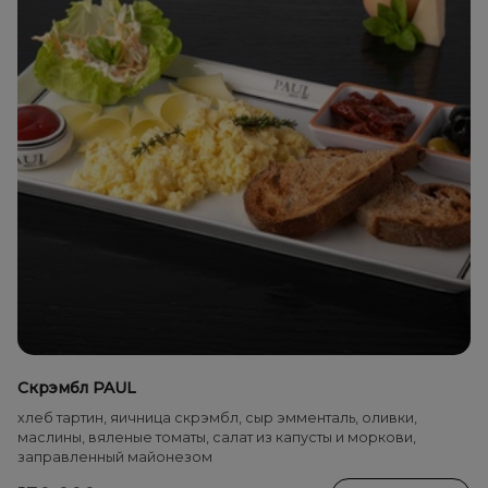
Скрэмбл PAUL
хлеб тартин, яичница скрэмбл, сыр эмменталь, оливки,
маслины, вяленые томаты, салат из капусты и моркови,
заправленный майонезом