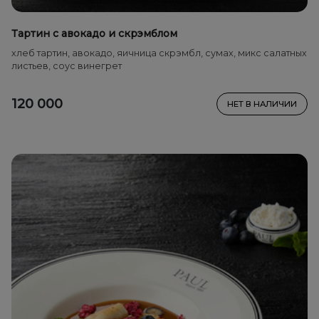
Тартин с авокадо и скрэмблом
хлеб тартин, авокадо, яичница скрэмбл, сумах, микс салатных
листьев, соус винегрет
120 000
НЕТ В НАЛИЧИИ