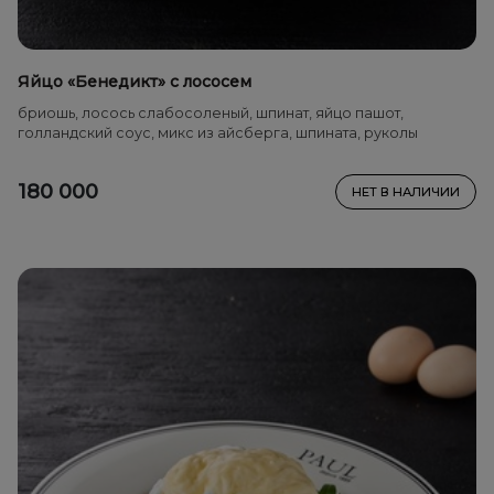
Яйцо «Бенедикт» с лососем
бриошь, лосось слабосоленый, шпинат, яйцо пашот,
голландский соус, микс из айсберга, шпината, руколы
180 000
НЕТ В НАЛИЧИИ