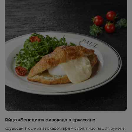
Яйцо «Бенедикт» с авокадо в круассане
круассан, пюре из авокадо и крем сыра, яйцо пашот, рукола,