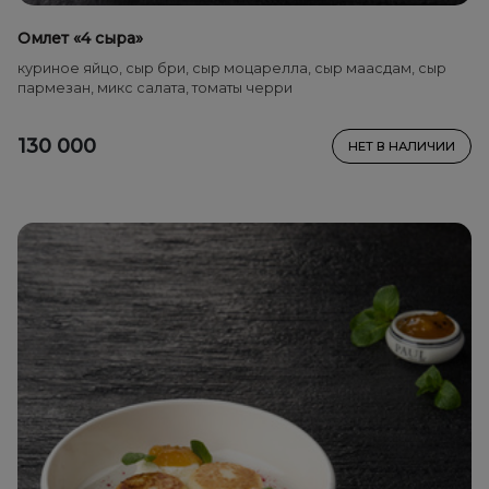
Омлет «4 сыра»
куриное яйцо, сыр бри, сыр моцарелла, сыр маасдам, сыр
пармезан, микс салата, томаты черри
130 000
НЕТ В НАЛИЧИИ