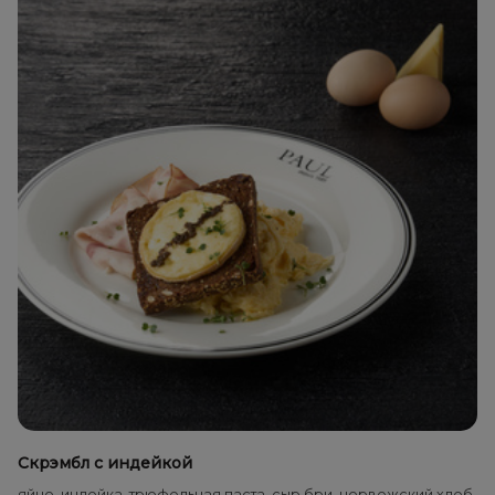
Скрэмбл с индейкой
яйцо, индейка, трюфельная паста, сыр бри, норвежский хлеб