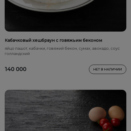
Кабачковый хешбраун с говяжьим беконом
яйцо пашот, кабачки, говяжий бекон, сумах, авокадо, соус
голландский
140 000
НЕТ В НАЛИЧИИ