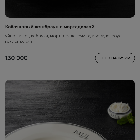
Кабачковый хешбраун с мортаделлой
яйцо пашот, кабачки, мортаделла, сумах, авокадо, соус
голландский
130 000
НЕТ В НАЛИЧИИ