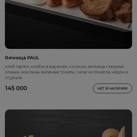
Яичница PAUL
хлеб тартин, колбаса вареная, сосиски, яичница глазунья,
оливки, маслины, вяленые томаты, салат из томатов черри и
огурцов
145 000
НЕТ В НАЛИЧИИ