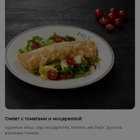
Омлет с томатами и моцареллой
куриное яйцо, сыр моцарелла, томаты, айсберг, рукола,
вяленые томаты