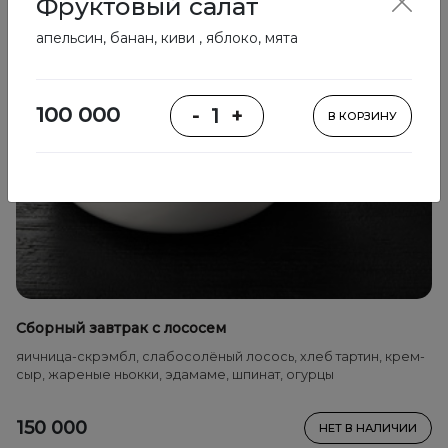
Фруктовый салат
апельсин, банан, киви , яблоко, мята
100 000
-
1
+
В КОРЗИНУ
Сборный завтрак с лососем
яичница-скрэмбл, слабосолёный лосось, хлеб тартин, крем-
сыр, жареные ньокки, эдамаме, шпинат, огурцы
150 000
НЕТ В НАЛИЧИИ