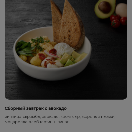
Сборный завтрак с авокадо
яичница-скрэмбл, авокадо, крем-сыр, жареные ньокки,
моцарелла, хлеб тартин, шпинат