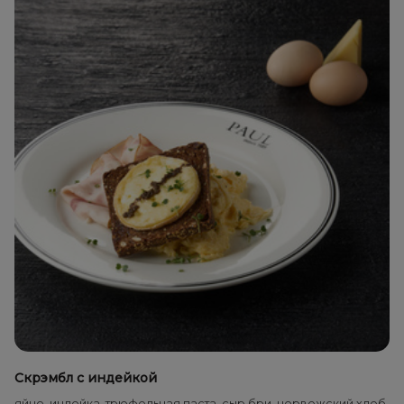
Скрэмбл с индейкой
яйцо, индейка, трюфельная паста, сыр бри, норвежский хлеб