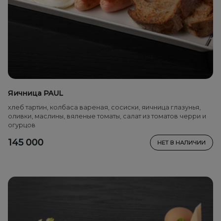
Яичница PAUL
хлеб тартин, колбаса вареная, сосиски, яичница глазунья,
оливки, маслины, вяленые томаты, салат из томатов черри и
огурцов
145 000
НЕТ В НАЛИЧИИ