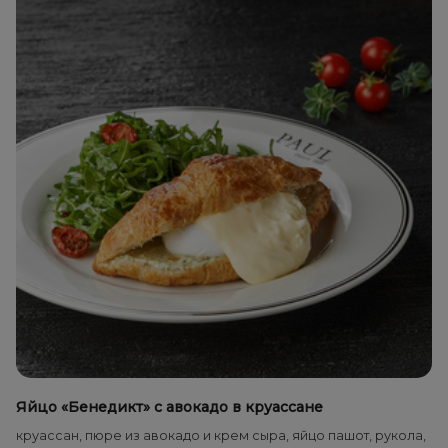
Яйцо «Бенедикт» с авокадо в круассане
круассан, пюре из авокадо и крем сыра, яйцо пашот, рукола,