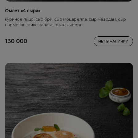
Омлет «4 сыра»
куриное яйцо, сыр бри, сыр моцарелла, сыр маасдам, сыр
пармезан, микс салата, томаты черри
130 000
НЕТ В НАЛИЧИИ