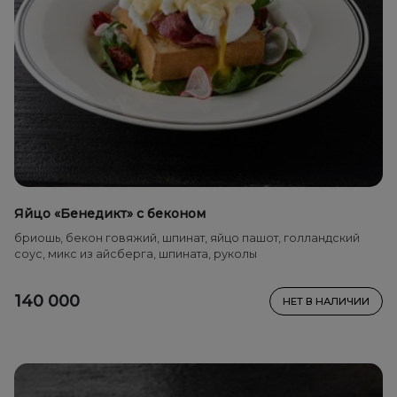
Яйцо «Бенедикт» с беконом
бриошь, бекон говяжий, шпинат, яйцо пашот, голландский
соус, микс из айсберга, шпината, руколы
140 000
НЕТ В НАЛИЧИИ