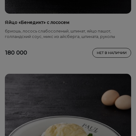
Яйцо «Бенедикт» с лососем
бриошь, лосось слабосоленый, шпинат, яйцо пашот,
голландский соус, микс из айсберга, шпината, руколы
180 000
НЕТ В НАЛИЧИИ