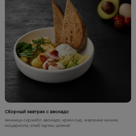
Сборный завтрак с авокадо
яичница-скрэмбл, авокадо, крем-сыр, жареные ньокки,
моцарелла, хлеб тартин, шпинат