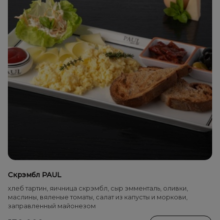
Скрэмбл PAUL
хлеб тартин, яичница скрэмбл, сыр эмменталь, оливки,
маслины, вяленые томаты, салат из капусты и моркови,
заправленный майонезом