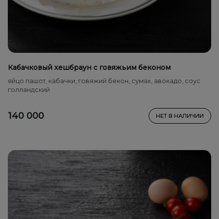
Кабачковый хешбраун с говяжьим беконом
яйцо пашот, кабачки, говяжий бекон, сумах, авокадо, соус
голландский
140 000
НЕТ В НАЛИЧИИ