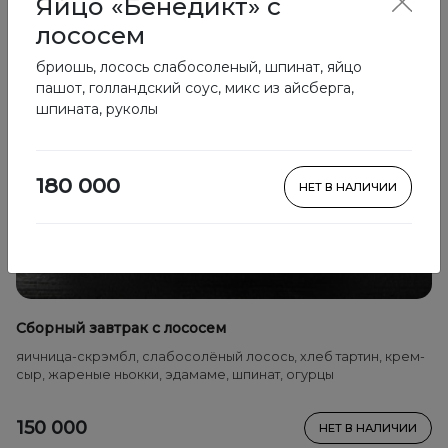
Яйцо «Бенедикт» с
лососем
бриошь, лосось слабосоленый, шпинат, яйцо
пашот, голландский соус, микс из айсберга,
шпината, руколы
180 000
НЕТ В НАЛИЧИИ
Сборный завтрак с лососем
яичница-скрэмбл, слабосолёный лосось, хлеб тартин, крем-
сыр, жареные ньокки, эдамаме, шпинат, огурцы
150 000
НЕТ В НАЛИЧИИ