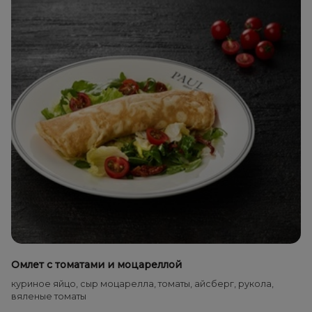
Омлет с томатами и моцареллой
куриное яйцо, сыр моцарелла, томаты, айсберг, рукола,
вяленые томаты