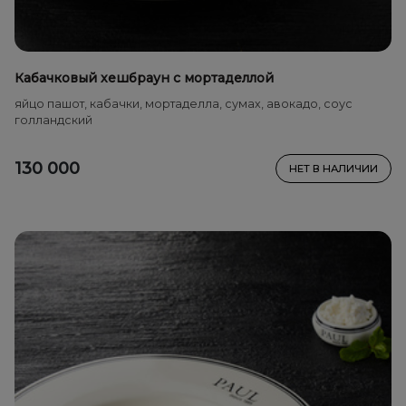
Кабачковый хешбраун с мортаделлой
яйцо пашот, кабачки, мортаделла, сумах, авокадо, соус
голландский
130 000
НЕТ В НАЛИЧИИ