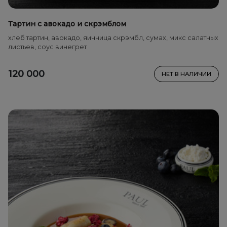
Тартин с авокадо и скрэмблом
хлеб тартин, авокадо, яичница скрэмбл, сумах, микс салатных
листьев, соус винегрет
120 000
НЕТ В НАЛИЧИИ