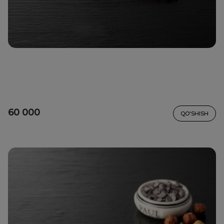
60 000
QO'SHISH