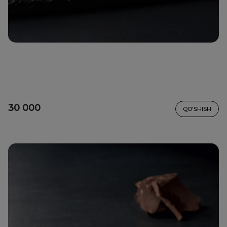
30 000
QO'SHISH