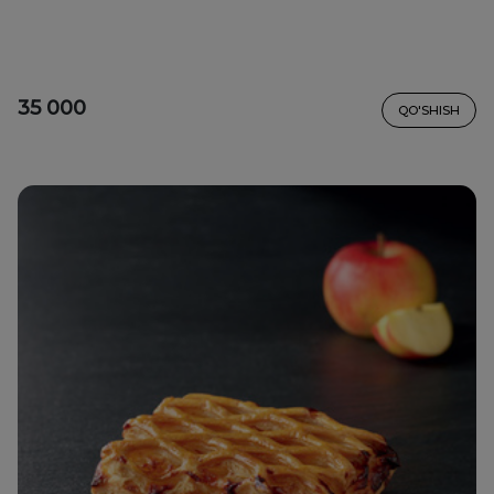
35 000
QO'SHISH