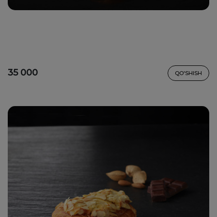
35 000
QO'SHISH