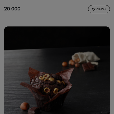
20 000
QO'SHISH