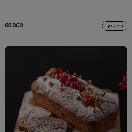
65 000
QO'SHISH