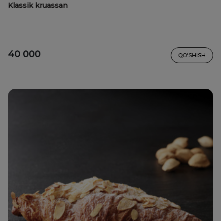
Klassik kruassan
40 000
QO'SHISH