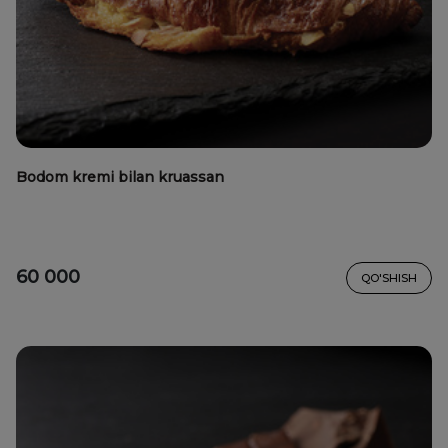
Bodom kremi bilan kruassan
60 000
QO'SHISH