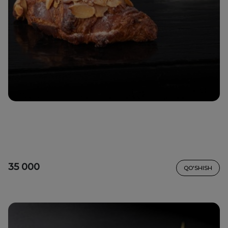
35 000
QO'SHISH