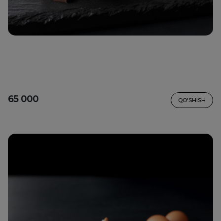
65 000
QO'SHISH