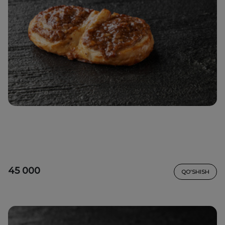
45 000
QO'SHISH