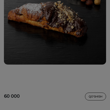
60 000
QO'SHISH