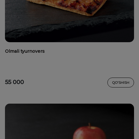
Olmali tyurnovers
55 000
QO'SHISH