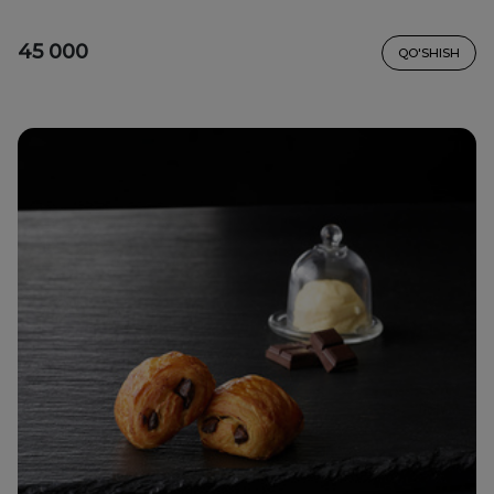
45 000
QO'SHISH