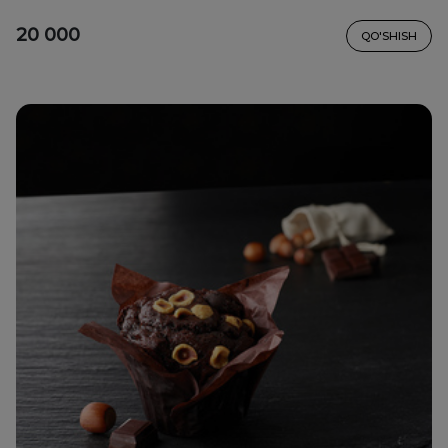
20 000
QO'SHISH