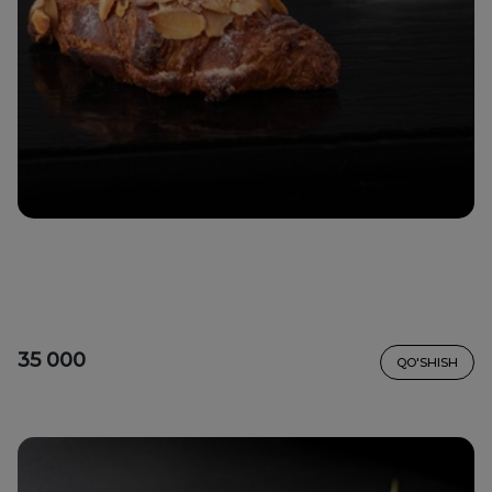
35 000
QO'SHISH