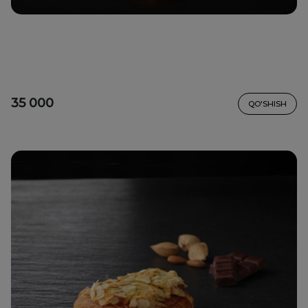
35 000
QO'SHISH