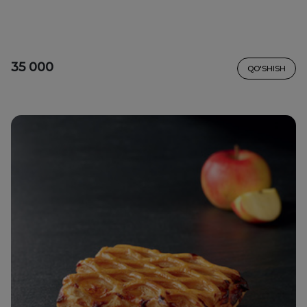
35 000
QO'SHISH