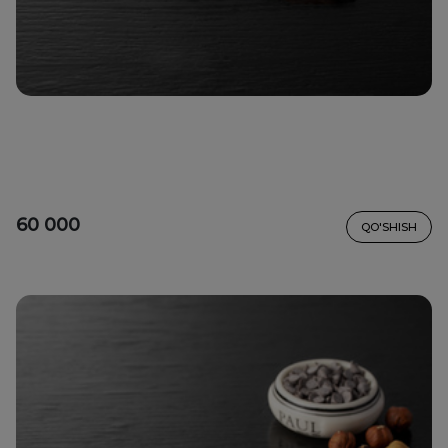
60 000
QO'SHISH