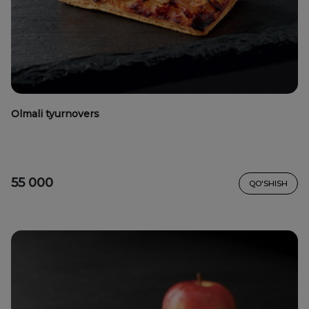
Olmali tyurnovers
55 000
QO'SHISH