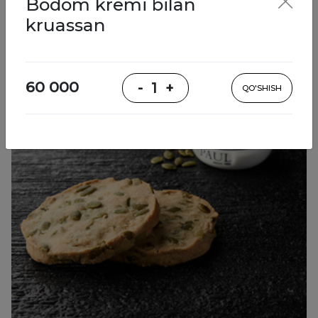
Bodom kremi bilan
Pishiriqlar
kruassan
60 000
-
1
+
QO'SHISH