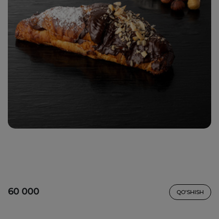
60 000
QO'SHISH