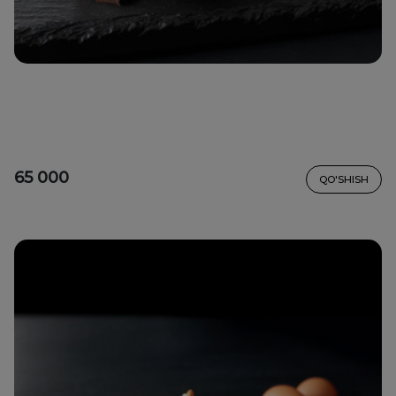
65 000
QO'SHISH