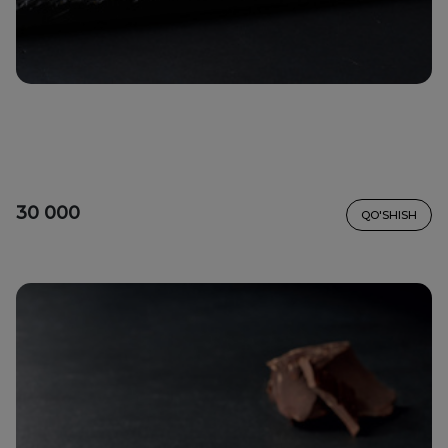
30 000
QO'SHISH