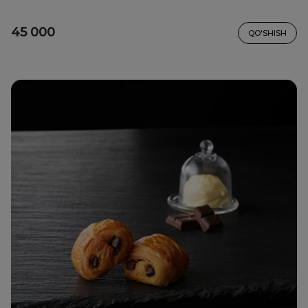
45 000
QO'SHISH