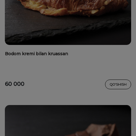
Bodom kremi bilan kruassan
60 000
QO'SHISH