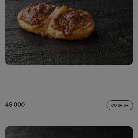
45 000
QO'SHISH