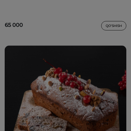
65 000
QO'SHISH