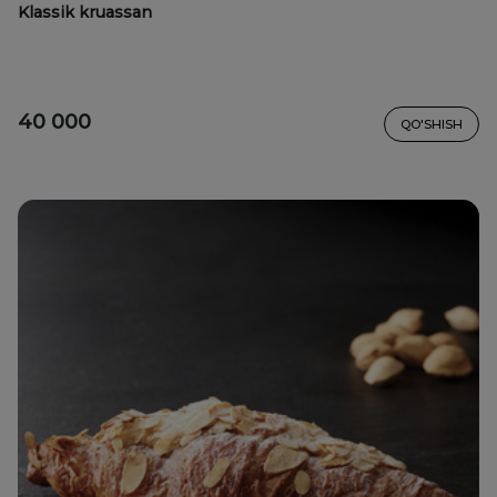
Klassik kruassan
40 000
QO'SHISH