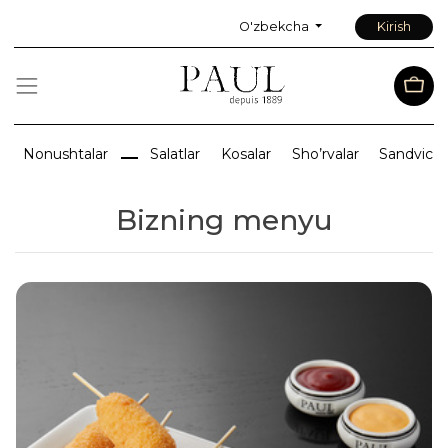
O'zbekcha
Kirish
Nonushtalar
Salatlar
Kosalar
Sho’rvalar
Sandvichlar
Bizning menyu