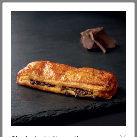
O'zbekcha
Kirish
Nonushtalar
Salatlar
Kosalar
Sho’rvalar
Sandvichlar
Bizning menyu
Shirinliklar
Pishiriqlar