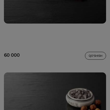
60 000
QO'SHISH