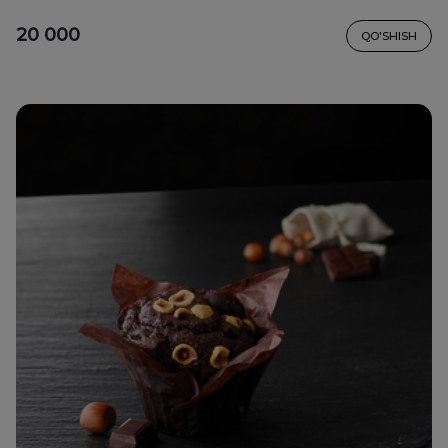
20 000
QO'SHISH