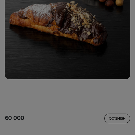
60 000
QO'SHISH