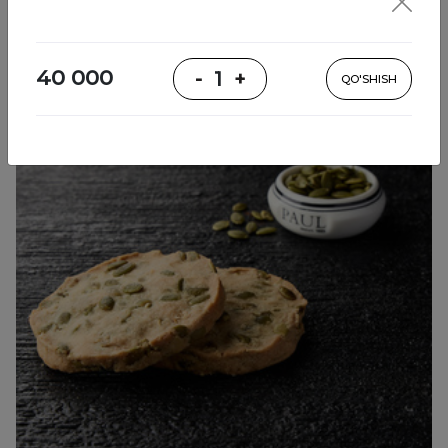
Pishiriqlar
40 000
-
1
+
QO'SHISH