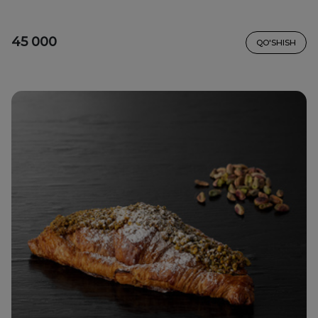
45 000
QO'SHISH