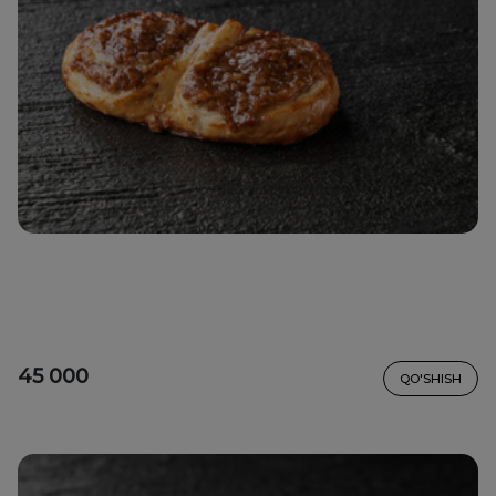
45 000
QO'SHISH