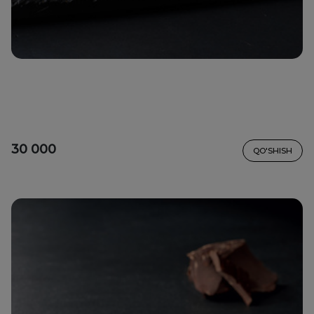
30 000
QO'SHISH