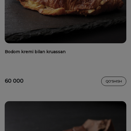
Bodom kremi bilan kruassan
60 000
QO'SHISH