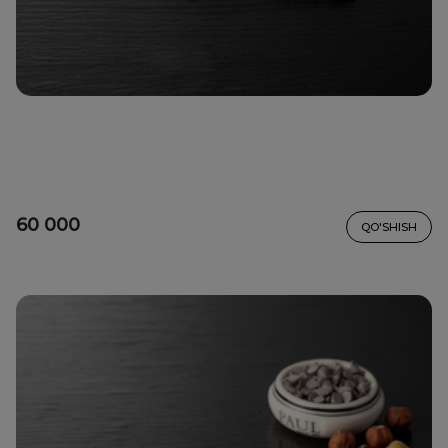
60 000
QO'SHISH