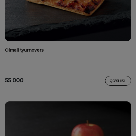
Olmali tyurnovers
55 000
QO'SHISH