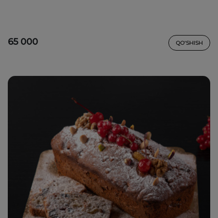
65 000
QO'SHISH