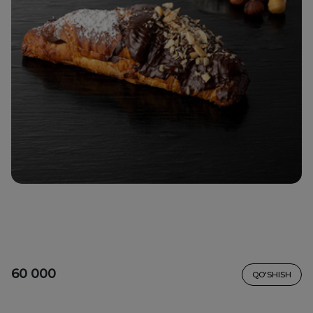
60 000
QO'SHISH