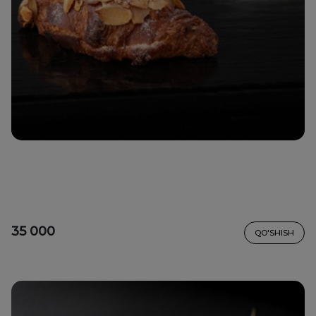
35 000
QO'SHISH