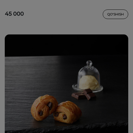
45 000
QO'SHISH