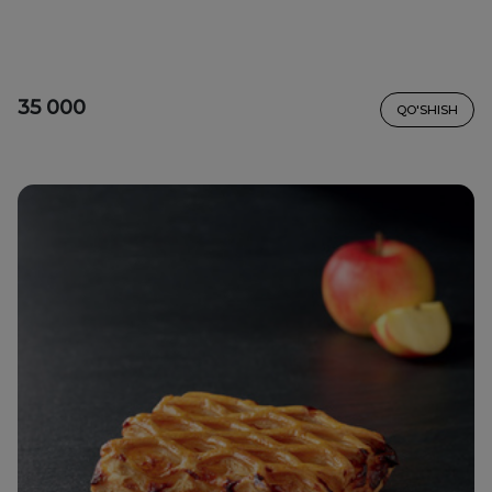
35 000
QO'SHISH