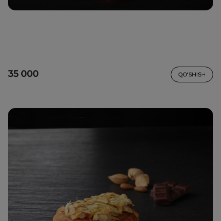
35 000
QO'SHISH