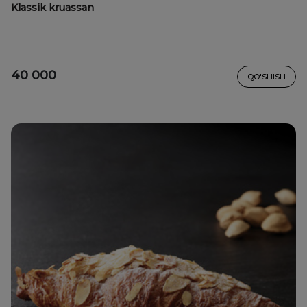
Klassik kruassan
40 000
QO'SHISH