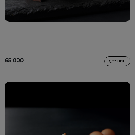
65 000
QO'SHISH