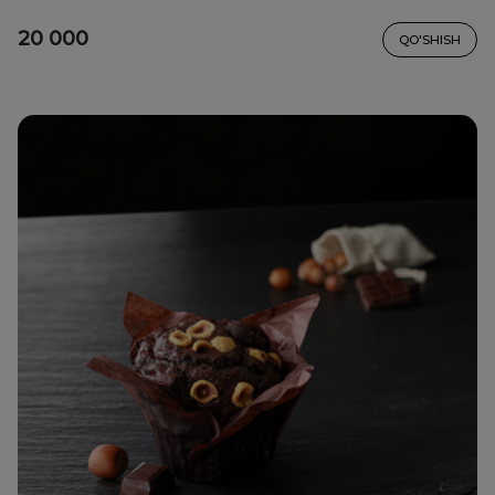
20 000
QO'SHISH