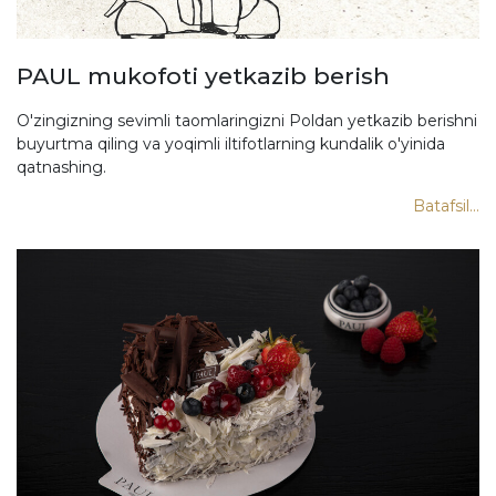
PAUL mukofoti yetkazib berish
O'zingizning sevimli taomlaringizni Poldan yetkazib berishni
buyurtma qiling va yoqimli iltifotlarning kundalik o'yinida
qatnashing.
Batafsil...