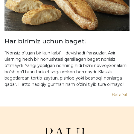
Har birimiz uchun baget!
“Nonsiz o’tgan bir kun kabi” - deyishadi fransuzlar. Axir,
ularning hech bir nonushtasi qarsillagan baget nonisiz
o’tmaydi. Yangi yopilgan nonning hidi bizni novvoyxonalarni
bo’sh qo'l bilan tark etishga imkon bermaydi. Klassik
bagetlardan tortib zaytun, pishloq yoki boshoqli nonlarga
qadar. Hatto haqiqiy gurman ham o’zini tiyib tura olmaydi!
Batafsil...