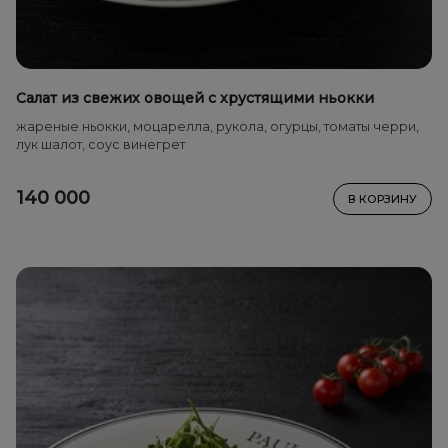
Салат из свежих овощей с хрустящими ньокки
жареные ньокки, моцарелла, рукола, огурцы, томаты черри,
лук шалот, соус винегрет
140 000
В КОРЗИНУ