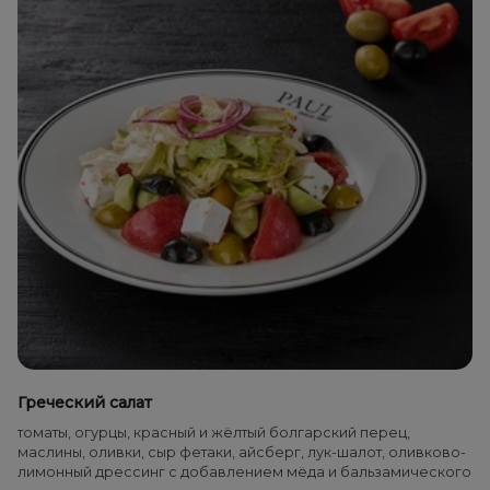
Греческий салат
томаты, огурцы, красный и жёлтый болгарский перец,
маслины, оливки, сыр фетаки, айсберг, лук-шалот, оливково-
лимонный дрессинг с добавлением мёда и бальзамического