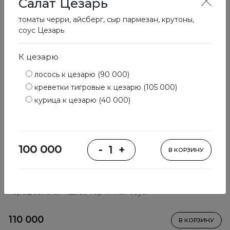
Салат Цезарь
томаты черри, айсберг, сыр пармезан, крутоны,
соус Цезарь
К цезарю
лосось к цезарю (90 000)
креветки тигровые к цезарю (105 000)
курица к цезарю (40 000)
100 000
-
1
+
В КОРЗИНУ
Табуле
булгур, помидоры, огурцы, чеснок, жёлтый болгарский
перец, зелень, медово-горчичный соус
110 000
В КОРЗИНУ