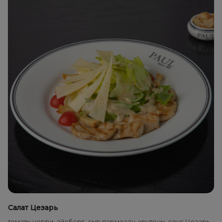
Салат Цезарь
томаты черри, айсберг, сыр пармезан, крутоны, соус Цезарь