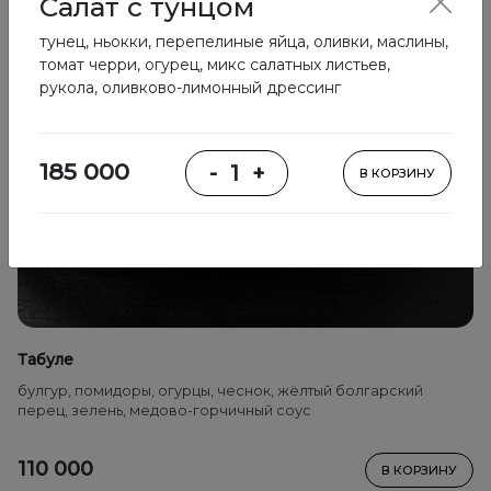
Салат с тунцом
тунец, ньокки, перепелиные яйца, оливки, маслины,
томат черри, огурец, микс салатных листьев,
рукола, оливково-лимонный дрессинг
185 000
-
1
+
В КОРЗИНУ
Табуле
булгур, помидоры, огурцы, чеснок, жёлтый болгарский
перец, зелень, медово-горчичный соус
110 000
В КОРЗИНУ