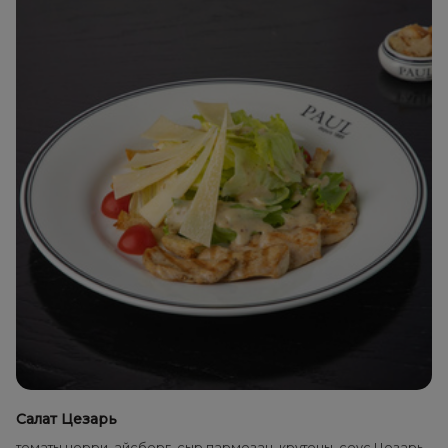
Салат Цезарь
томаты черри, айсберг, сыр пармезан, крутоны, соус Цезарь