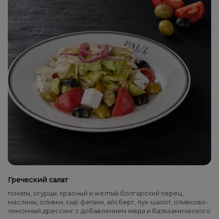
Греческий салат
томаты, огурцы, красный и жёлтый болгарский перец,
маслины, оливки, сыр фетаки, айсберг, лук-шалот, оливково-
лимонный дрессинг с добавлением мёда и бальзамического