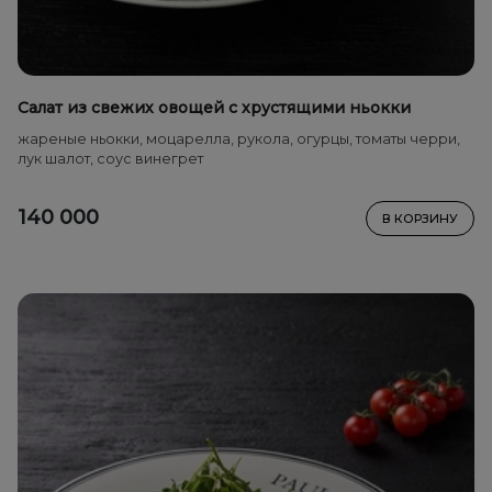
Салат из свежих овощей с хрустящими ньокки
жареные ньокки, моцарелла, рукола, огурцы, томаты черри,
лук шалот, соус винегрет
140 000
В КОРЗИНУ