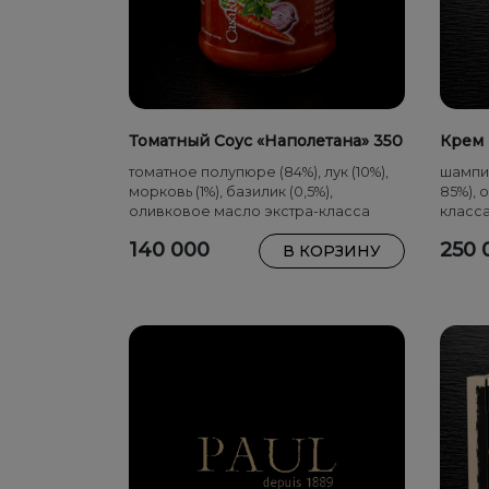
Томатный Соус «Наполетана» 350
Крем 
г
томатное полупюре (84%), лук (10%),
шампин
морковь (1%), базилик (0,5%),
85%), 
оливковое масло экстра-класса
класса
Tuber a
140 000
250 
В КОРЗИНУ
melano