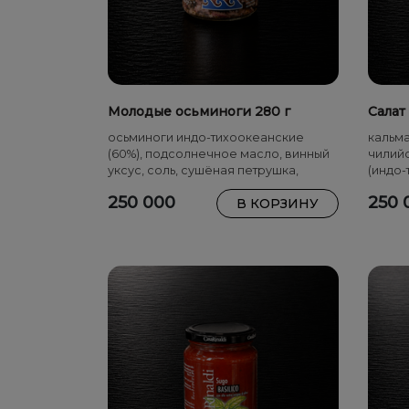
Молодые осьминоги 280 г
Салат
осьминоги индо-тихоокеанские
кальма
(60%), подсолнечное масло, винный
чилийс
уксус, соль, сушёная петрушка,
(индо-
чеснок, лимонная кислота (E330)
подсол
250 000
250 
В КОРЗИНУ
соль, 
лимонн