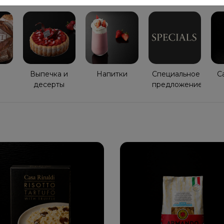
Выпечка и
Напитки
Специaльное
Ca
десерты
прeдложение