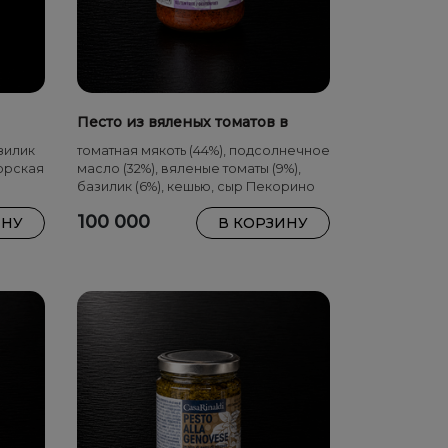
Песто из вяленых томатов в
подсолнечном масле 130 г
зилик
томатная мякоть (44%), подсолнечное
орская
масло (32%), вяленые томаты (9%),
базилик (6%), кешью, сыр Пекорино
Романо, чеснок, соль
100 000
ИНУ
В КОРЗИНУ