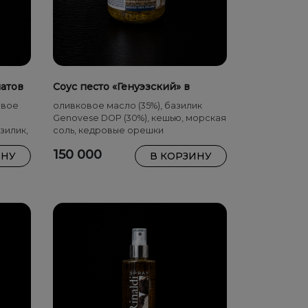
матов
Соус песто «Генуэзский» в
оливковом масле
овое
оливковое масло (35%), базилик
Genovese DOP (30%), кешью, морская
зилик,
соль, кедровые орешки
150 000
ИНУ
В КОРЗИНУ