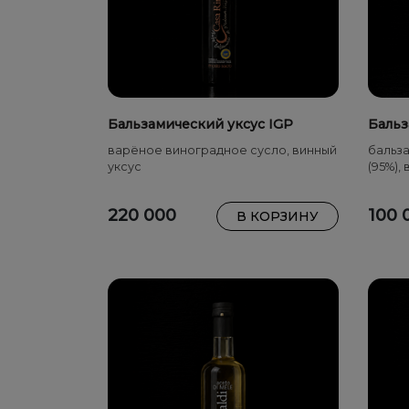
Бальзамический уксус IGP
Бальз
«Mosto Sacro»
спрей
варёное виноградное сусло, винный
бальза
уксус
(95%),
220 000
100 
В КОРЗИНУ