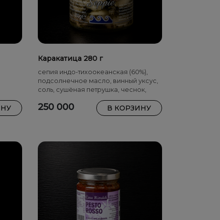
Каракатица 280 г
сепия индо-тихоокеанская (60%),
подсолнечное масло, винный уксус,
соль, сушёная петрушка, чеснок,
лимонная кислота (E330)
250 000
ИНУ
В КОРЗИНУ