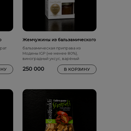
о
Жемчужины из бальзамического
уксуса
рат
бальзамическая приправа из
Модены IGP (не менее 80%),
виноградный уксус, варёный
виноградный сок
250 000
ИНУ
В КОРЗИНУ