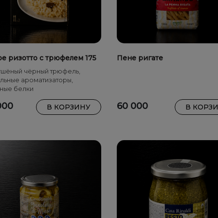
ое ризотто с трюфелем 175
Пене ригате
ушёный чёрный трюфель,
льные ароматизаторы,
ные белки
000
60 000
В КОРЗИНУ
В КОРЗ