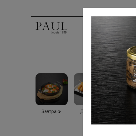
Голосо
Завтраки
Детское
Салаты
меню