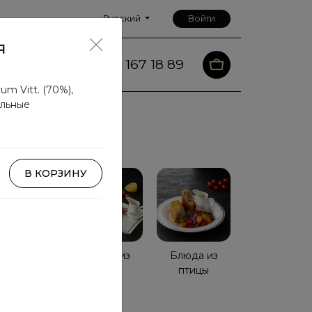
Русский
Войти
я
88 167 18 89
Контакты
um Vitt. (70%),
альные
В КОРЗИНУ
Паста
Блюда из
Блюда из
рыбы
птицы