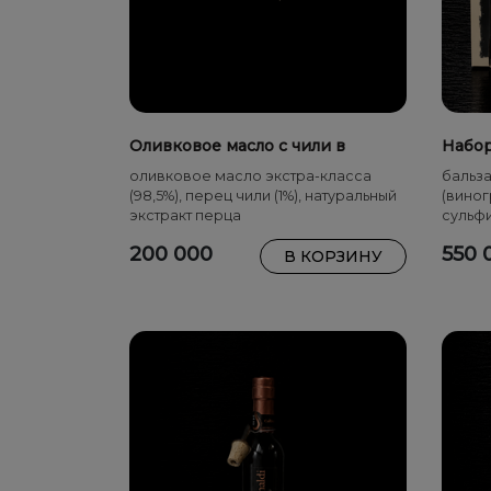
Оливковое масло с чили в
Набор
спрей-бутылке 250 мл
оливк
оливковое масло экстра-класса
бальза
бальз
(98,5%), перец чили (1%), натуральный
(виног
экстракт перца
сульфи
класса
200 000
550 
В КОРЗИНУ