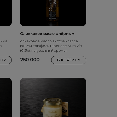
Оливковое масло с чёрным
трюфелем в спрей-бутылке 250
жима
оливковое масло экстра-класса
мл
ля
(98,5%), трюфель Tuber aestivum Vitt.
(0,5%), натуральный аромат
250 000
ИНУ
В КОРЗИНУ