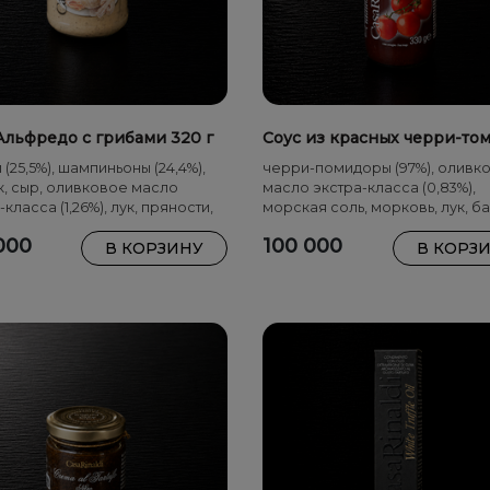
Альфредо с грибами 320 г
Соус из красных черри-то
 (25,5%), шампиньоны (24,4%),
черри-помидоры (97%), оливк
, сыр, оливковое масло
масло экстра-класса (0,83%),
-класса (1,26%), лук, пряности,
морская соль, морковь, лук, ба
ь
сельдерей, сахар
000
100 000
В КОРЗИНУ
В КОРЗ