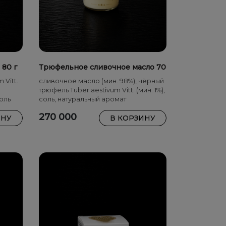
 80 г
Трюфельное сливочное масло 70
г
 Vitt.
сливочное масло (мин. 98%), чёрный
трюфель Tuber aestivum Vitt. (мин. 1%),
оль
соль, натуральный аромат
270 000
ИНУ
В КОРЗИНУ