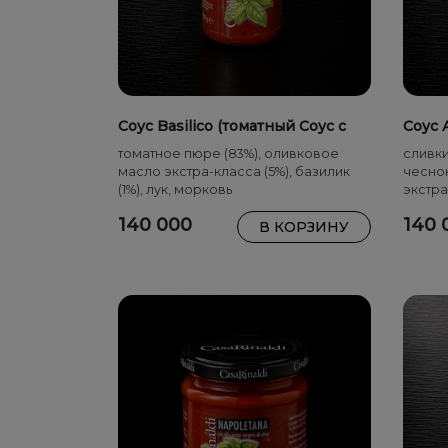
Соус Basilico (томатный Соус с
Соус 
базиликом) 350 г
томатное пюре (83%), оливковое
сливки
масло экстра-класса (5%), базилик
чеснок
(1%), лук, морковь
экстра
зелен
140 000
140 
В КОРЗИНУ