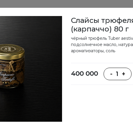
Слайсы трюфел
(карпаччо) 80 г
вание
Меню
Доставка
Программа лояльности
чёрный трюфель Tuber aestiv
подсолнечное масло, натур
ароматизаторы, соль
Меню
400 000
-
1
+
Боулы
Супы
Сэндвичи,
тартины,
крепы,
кроки