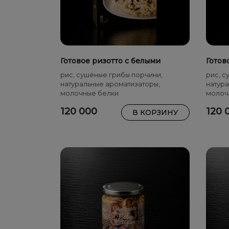
Готовое ризотто с белыми
Готов
грибами 175 г
г
рис, сушёные грибы порчини,
рис, с
натуральные ароматизаторы,
натура
молочные белки
молоч
120 000
120 
В КОРЗИНУ