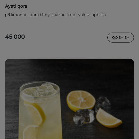
Aysti qora
p/f limonad, qora choy, shakar siropi, yalpiz, apelsin
45 000
QO'SHISH