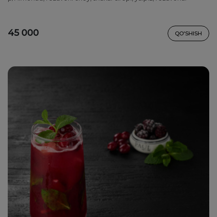
45 000
QO'SHISH