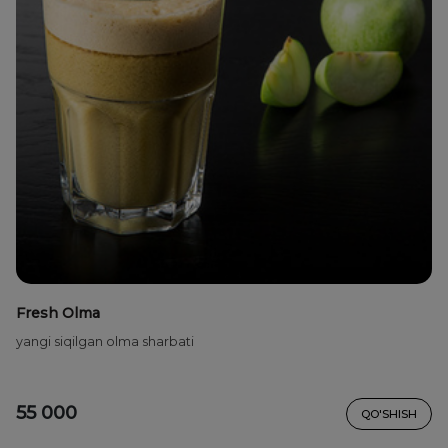
Fresh Olma
yangi siqilgan olma sharbati
55 000
QO'SHISH