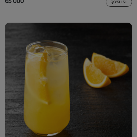
65 000
QO'SHISH