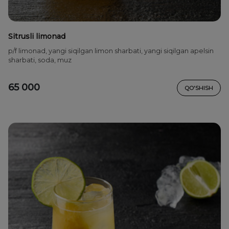
Sitrusli limonad
p/f limonad, yangi siqilgan limon sharbati, yangi siqilgan apelsin
sharbati, soda, muz
65 000
QO'SHISH