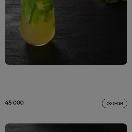
45 000
QO'SHISH