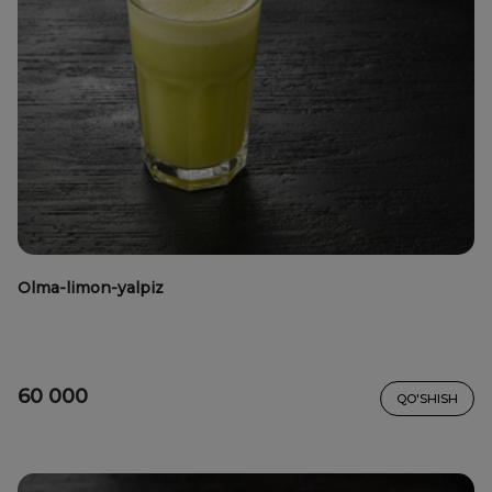
Olma-limon-yalpiz
60 000
QO'SHISH