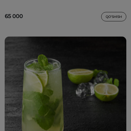
65 000
QO'SHISH