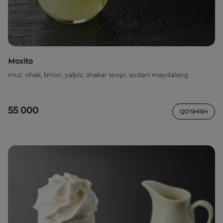
Moxito
muz, ohak, limon, yalpiz, shakar siropi, sodani maydalang
55 000
QO'SHISH