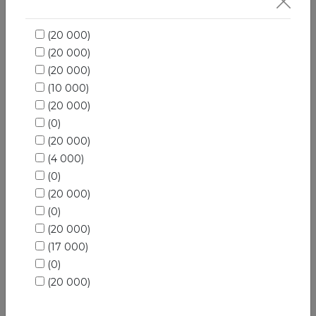
Salqin Ichimliklar
(20 000)
(20 000)
(20 000)
(10 000)
(20 000)
(0)
(20 000)
(4 000)
(0)
(20 000)
(0)
(20 000)
(17 000)
(0)
(20 000)