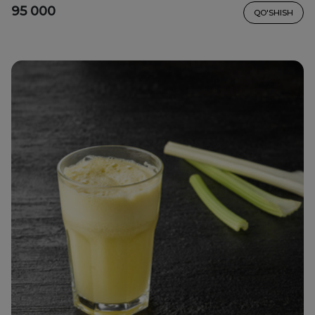
95 000
QO'SHISH