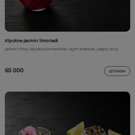
Klyukva-jasmin limonadi
jasmin choyi, klyukva konsentrati, laym sharbati, yalpiz, muz
65 000
QO'SHISH