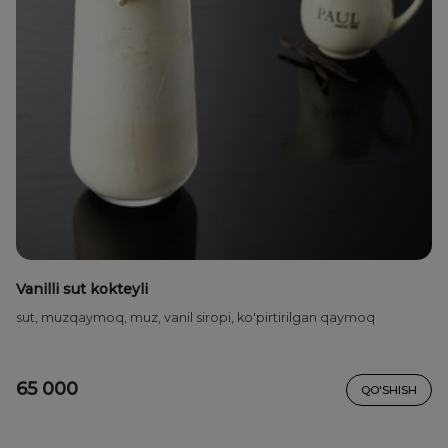
Vanilli sut kokteyli
sut, muzqaymoq, muz, vanil siropi, ko'pirtirilgan qaymoq
65 000
QO'SHISH