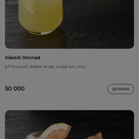
Klassik limonad
p/f limonad, shakar siropi, sodali suv, muz
50 000
QO'SHISH