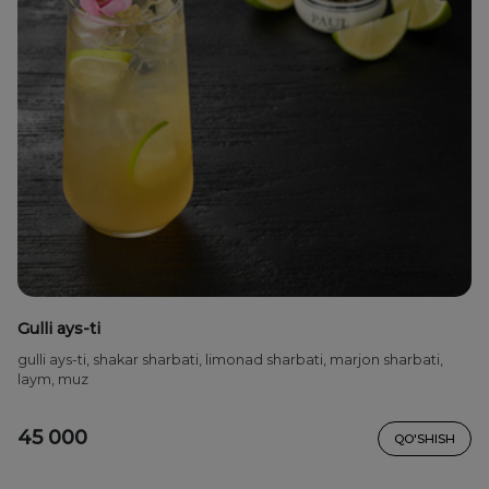
Gulli ays-ti
gulli ays-ti, shakar sharbati, limonad sharbati, marjon sharbati,
laym, muz
45 000
QO'SHISH