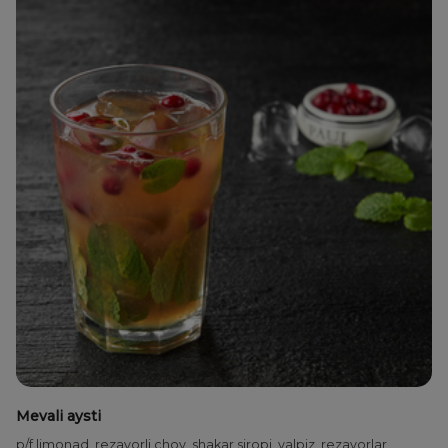
Mevali aysti
p/f limonad, rezavorli choy, shakar siropi, yalpiz, rezavorlar