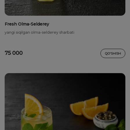
Fresh Olma-Selderey
yangi siqilgan olma-selderey sharbati
75 000
QO'SHISH