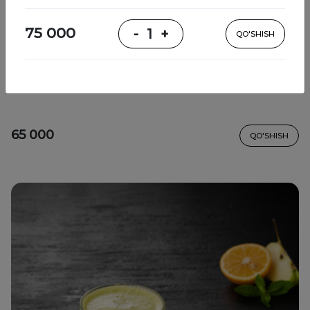
75 000
-
1
+
QO'SHISH
Detoks Yashil
olma, selderey, yashil, laym
65 000
QO'SHISH