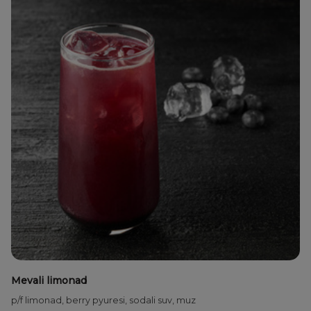
Mevali limonad
p/f limonad, berry pyuresi, sodali suv, muz