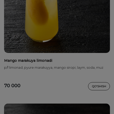
Mango marakuya limonadi
p/f limonad, pyure marakuyya, mango siropi, laym, soda, muz
70 000
QO'SHISH