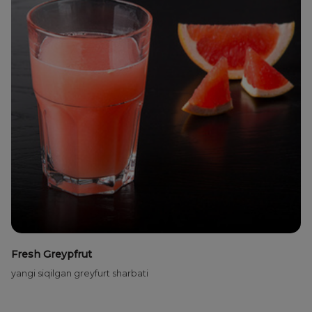
Fresh Greypfrut
yangi siqilgan greyfurt sharbati