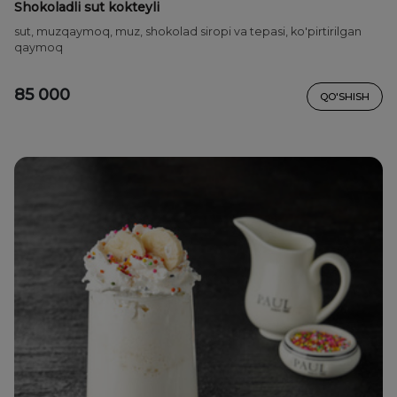
Shokoladli sut kokteyli
sut, muzqaymoq, muz, shokolad siropi va tepasi, ko'pirtirilgan
qaymoq
85 000
QO'SHISH