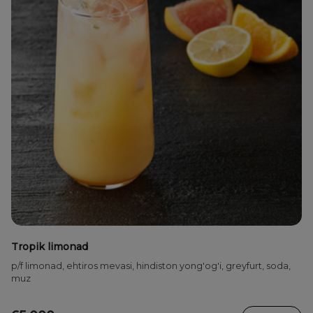
Tropik limonad
p/f limonad, ehtiros mevasi, hindiston yong'og'i, greyfurt, soda,
muz