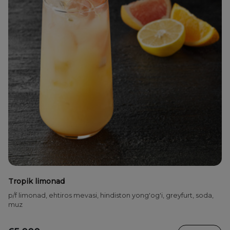
Tropik limonad
p/f limonad, ehtiros mevasi, hindiston yong'og'i, greyfurt, soda,
muz