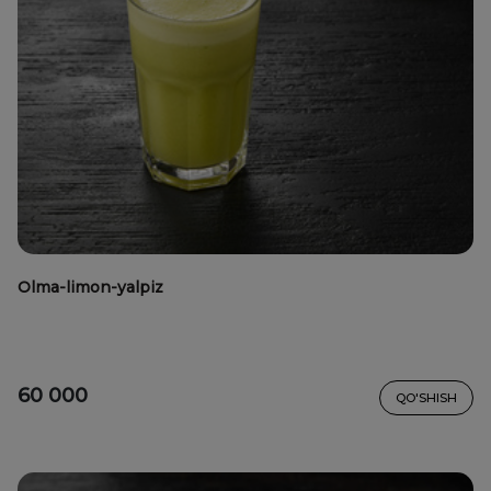
Olma-limon-yalpiz
60 000
QO'SHISH