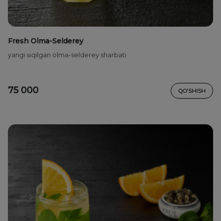
Fresh Olma-Selderey
yangi siqilgan olma-selderey sharbati
75 000
QO'SHISH