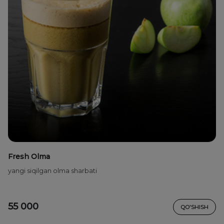
Fresh Olma
yangi siqilgan olma sharbati
55 000
QO'SHISH