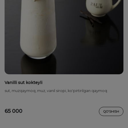
Vanilli sut kokteyli
sut, muzqaymoq, muz, vanil siropi, ko'pirtirilgan qaymoq
65 000
QO'SHISH