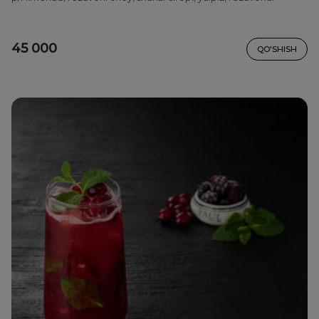
45 000
QO'SHISH