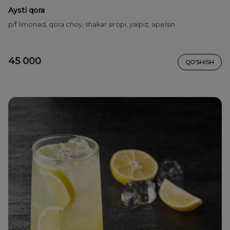
Aysti qora
p/f limonad, qora choy, shakar siropi, yalpiz, apelsin
45 000
QO'SHISH