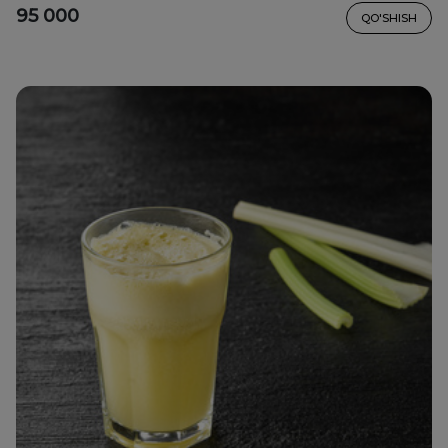
95 000
QO'SHISH