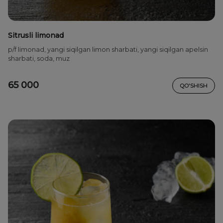
Sitrusli limonad
p/f limonad, yangi siqilgan limon sharbati, yangi siqilgan apelsin
sharbati, soda, muz
65 000
QO'SHISH