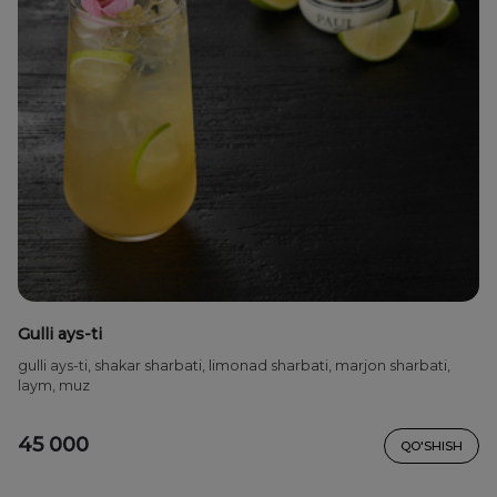
Gulli ays-ti
gulli ays-ti, shakar sharbati, limonad sharbati, marjon sharbati,
laym, muz
45 000
QO'SHISH