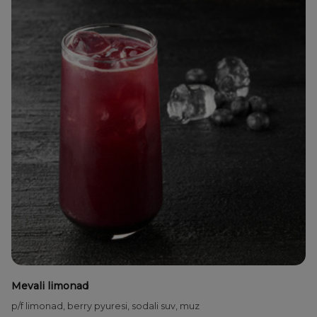
Mevali limonad
p/f limonad, berry pyuresi, sodali suv, muz