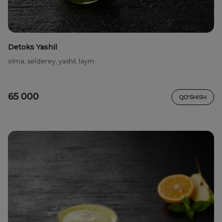
Detoks Yashil
olma, selderey, yashil, laym
65 000
QO'SHISH