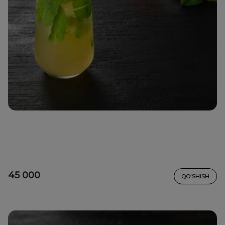
45 000
QO'SHISH