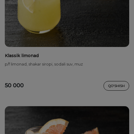
Klassik limonad
p/f limonad, shakar siropi, sodali suv, muz
50 000
QO'SHISH