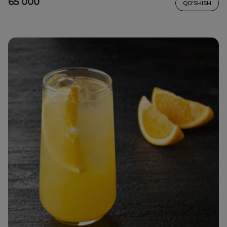
65 000
QO'SHISH