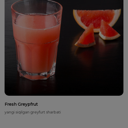
Fresh Greypfrut
yangi siqilgan greyfurt sharbati