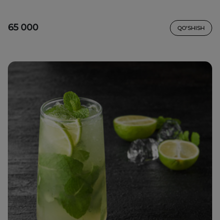
65 000
QO'SHISH