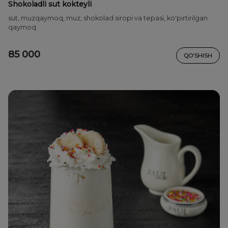
Shokoladli sut kokteyli
sut, muzqaymoq, muz, shokolad siropi va tepasi, ko'pirtirilgan
qaymoq
85 000
QO'SHISH