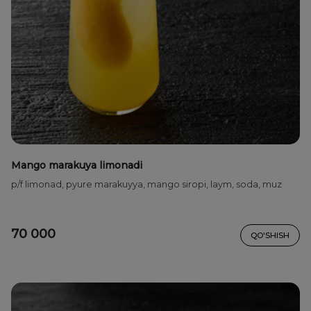
Mango marakuya limonadi
p/f limonad, pyure marakuyya, mango siropi, laym, soda, muz
70 000
QO'SHISH