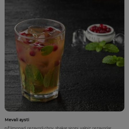
Mevali aysti
p/f limonad, rezavorli choy, shakar siropi, yalpiz, rezavorlar