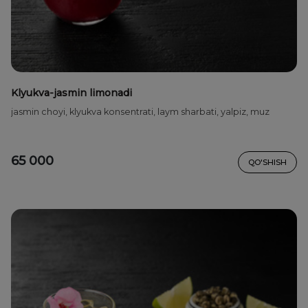
Klyukva-jasmin limonadi
jasmin choyi, klyukva konsentrati, laym sharbati, yalpiz, muz
65 000
QO'SHISH