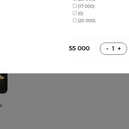
(17 000)
(0)
(20 000)
Pishiriqlar va
Ichimliklar
55 000
-
1
+
shirinliklar
ar