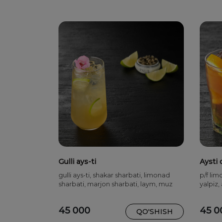
Gulli ays-ti
Aysti 
gulli ays-ti, shakar sharbati, limonad
p/f lim
sharbati, marjon sharbati, laym, muz
yalpiz,
45 000
45 0
QO'SHISH