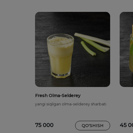
Fresh Olma-Selderey
yangi siqilgan olma-selderey sharbati
75 000
45 0
QO'SHISH