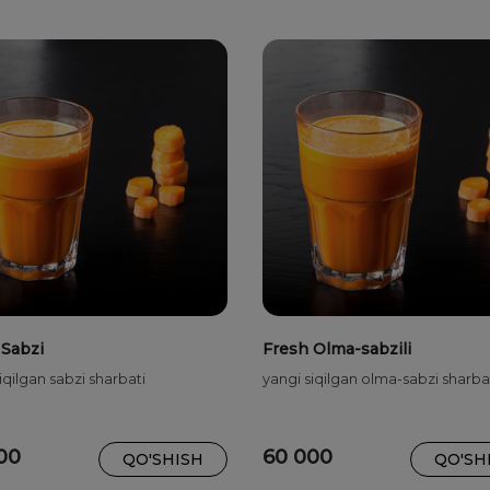
 Sabzi
Fresh Olma-sabzili
iqilgan sabzi sharbati
yangi siqilgan olma-sabzi sharba
00
60 000
QO'SHISH
QO'SH