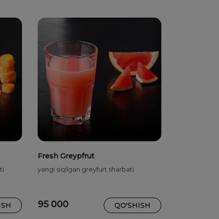
Fresh Greypfrut
ti
yangi siqilgan greyfurt sharbati
95 000
ISH
QO'SHISH