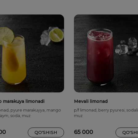
 marakuya limonadi
Mevali limonad
monad, pyure marakuyya, mango
p/f limonad, berry pyuresi, sodali
 laym, soda, muz
muz
00
65 000
QO'SHISH
QO'SH