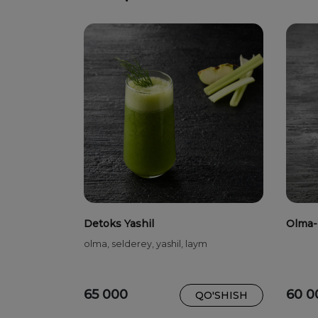
Detoks Yashil
Olma-
olma, selderey, yashil, laym
65 000
60 0
QO'SHISH