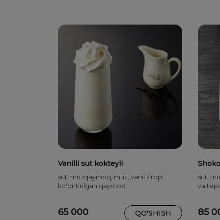
Vanilli sut kokteyli
Shokol
sut, muzqaymoq, muz, vanil siropi,
sut, m
ko'pirtirilgan qaymoq
va tepa
65 000
85 0
QO'SHISH