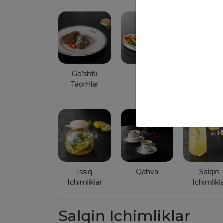
Go'shtli
Non
Taomlar
Issiq
Qahva
Salqin
Ichimliklar
Ichimlikl
Salqin Ichimliklar