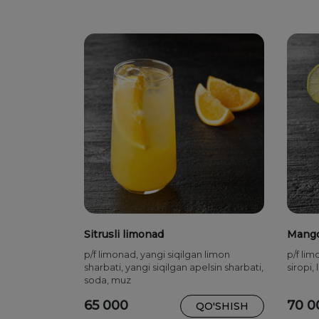
Sitrusli limonad
Mango
p/f limonad, yangi siqilgan limon
p/f li
sharbati, yangi siqilgan apelsin sharbati,
siropi,
soda, muz
65 000
70 0
QO'SHISH