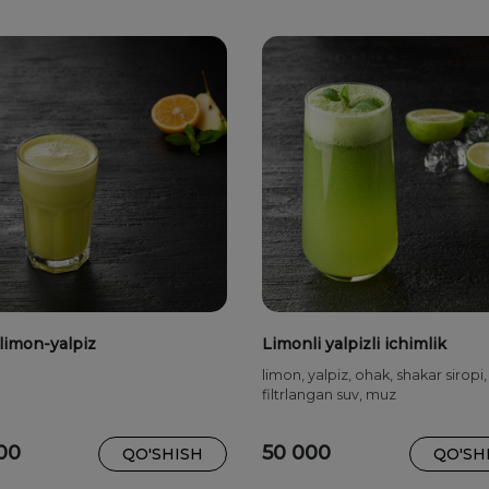
limon-yalpiz
Limonli yalpizli ichimlik
limon, yalpiz, ohak, shakar siropi,
filtrlangan suv, muz
00
50 000
QO'SHISH
QO'SH