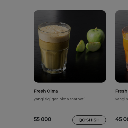
Fresh Olma
Fresh
yangi siqilgan olma sharbati
yangi s
55 000
45 0
QO'SHISH