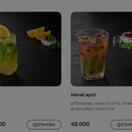
Mevali aysti
p/f limonad, rezavorli choy, shak
siropi, yalpiz, rezavorlar
00
45 000
QO'SHISH
QO'SH