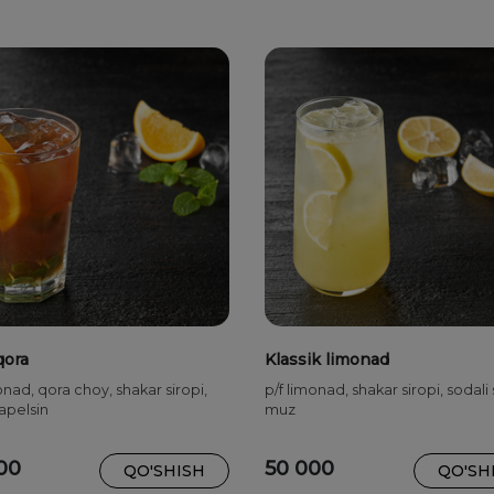
qora
Klassik limonad
onad, qora choy, shakar siropi,
p/f limonad, shakar siropi, sodali 
 apelsin
muz
00
50 000
QO'SHISH
QO'SH