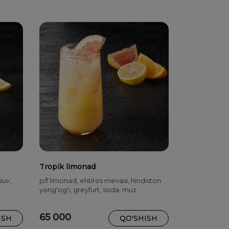
Tropik limonad
suv,
p/f limonad, ehtiros mevasi, hindiston
yong'og'i, greyfurt, soda, muz
65 000
ISH
QO'SHISH