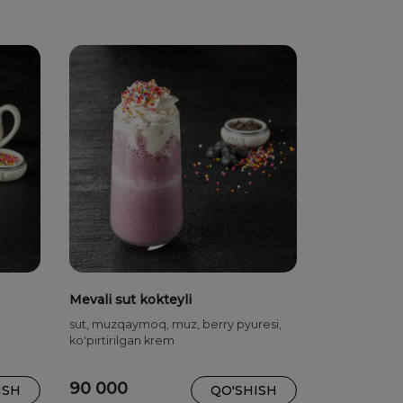
Mevali sut kokteyli
sut, muzqaymoq, muz, berry pyuresi,
ko'pirtirilgan krem
90 000
ISH
QO'SHISH