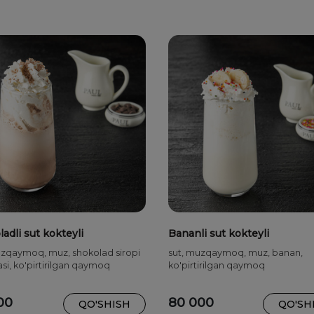
adli sut kokteyli
Bananli sut kokteyli
uzqaymoq, muz, shokolad siropi
sut, muzqaymoq, muz, banan,
si, ko'pirtirilgan qaymoq
ko'pirtirilgan qaymoq
00
80 000
QO'SHISH
QO'SH