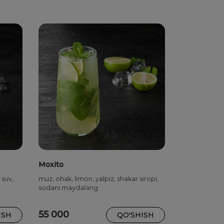
Moxito
 suv,
muz, ohak, limon, yalpiz, shakar siropi,
sodani maydalang
55 000
ISH
QO'SHISH