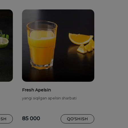
Fresh Apelsin
yangi siqilgan apelsin sharbati
85 000
ISH
QO'SHISH