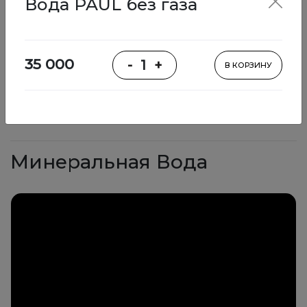
Вода PAUL без газа
К какао
Изысканные
бар мод.
напитки
35 000
-
1
+
В КОРЗИНУ
Алкогольные
Вода к кофе
Безалкогольные
коктейли
коктейли
Минеральная Вода