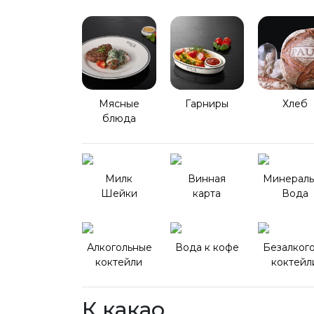
Мясные
Гарниры
Хлеб
блюда
Милк
Винная
Минераль
Шейки
карта
Вода
Алкогольные
Вода к кофе
Безалког
коктейли
коктейл
К какао