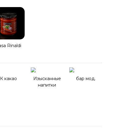
sa Rinaldi
К какао
Изысканные
бар мод.
напитки