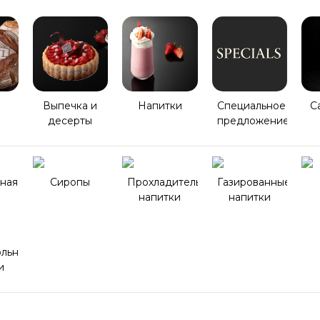
Выпечка и
Напитки
Специaльное
Ca
десерты
прeдложение
ная
Сиропы
Прохладительные
Газированные
напитки
напитки
ольные
и