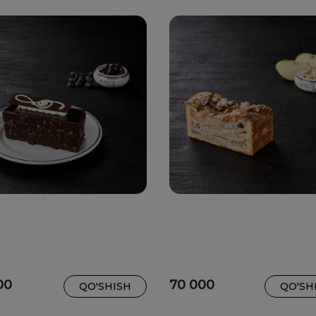
00
70 000
QO'SHISH
QO'SH