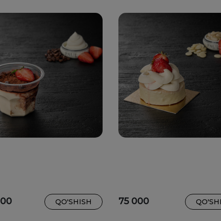
000
75 000
QO'SHISH
QO'SH