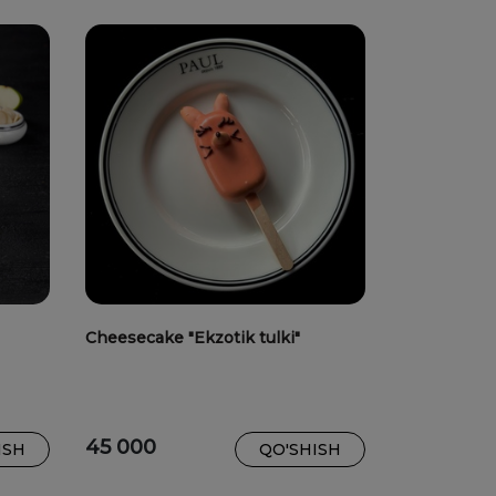
Cheesecake "Ekzotik tulki"
45 000
ISH
QO'SHISH