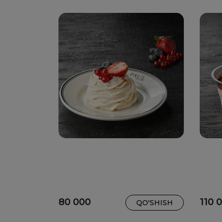
80 000
110 
QO'SHISH