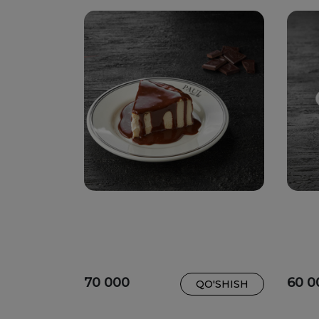
70 000
60 0
QO'SHISH