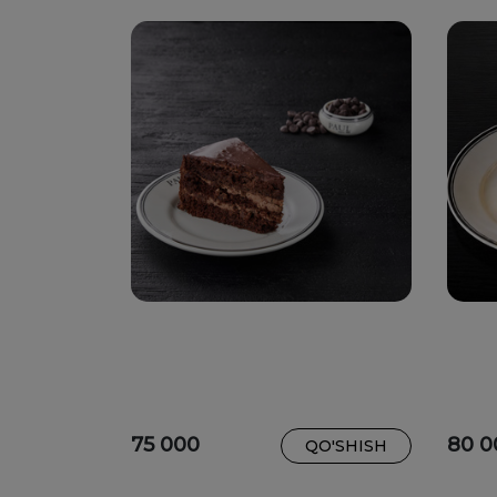
75 000
80 0
QO'SHISH