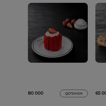
80 000
65 0
QO'SHISH