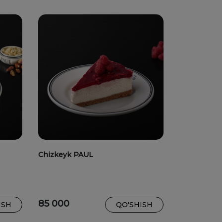
Chizkeyk PAUL
85 000
ISH
QO'SHISH