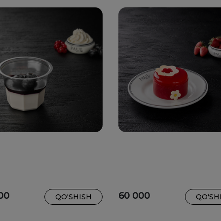
00
60 000
QO'SHISH
QO'SH