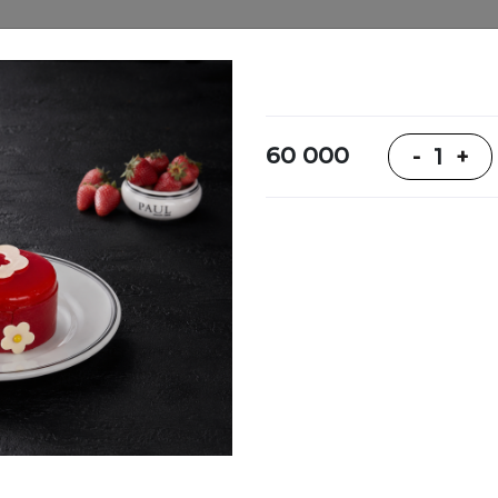
Ovoz bering
Menyu
Yetkazib berish
Sodiqlik da
60 000
-
1
+
Bizning menyu
Kosalar
Sho’rvalar
Sandvichlar,
tortinlar,
kreplar,
kroklar