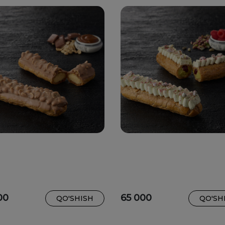
00
65 000
QO'SHISH
QO'SH