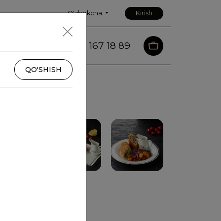
O'zbekcha
Kirish
88 167 18 89
sturi
Aloqa
QO'SHISH
Pasta