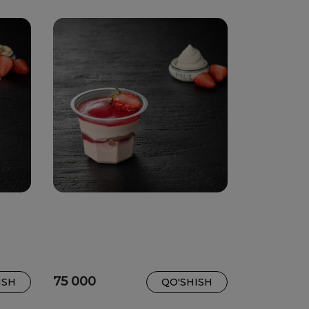
75 000
ISH
QO'SHISH