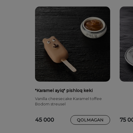
"Karamel ayiq" pishloq keki
Vanilla cheesecake Karamel toffee
Bodom streusel
45 000
75 0
QOLMAGAN