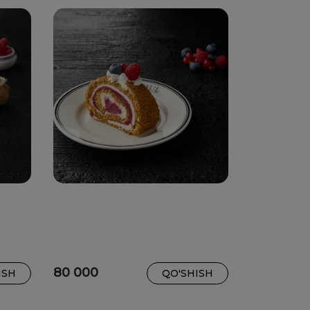
80 000
ISH
QO'SHISH