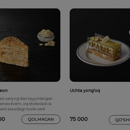
eon
Uchta yong'oq
siz sariyog'dan tayyorlangan
astries Krem, oq shokolad va
vanil asosidagi nozik vanil
ka (krem nomi).
00
75 000
QOLMAGAN
QO'SH