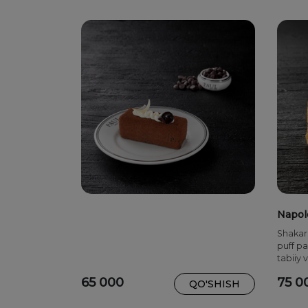
Napol
Shakar
puff p
tabiiy 
namela
65 000
75 0
QO'SHISH