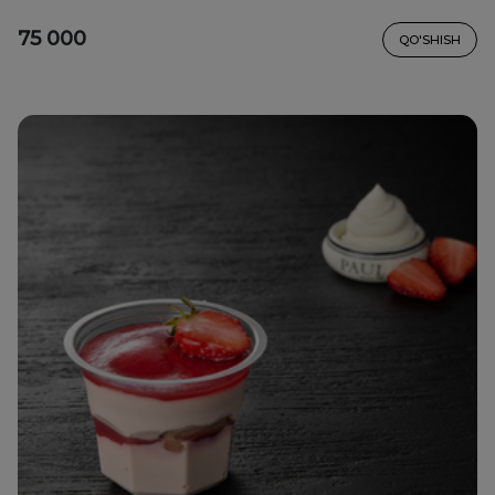
75 000
QO'SHISH