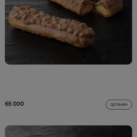
65 000
QO'SHISH