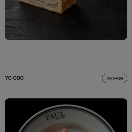
70 000
QO'SHISH