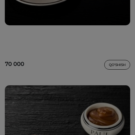
70 000
QO'SHISH