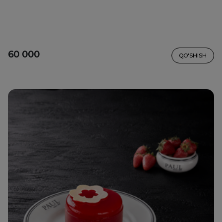
60 000
QO'SHISH