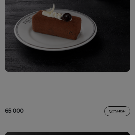
65 000
QO'SHISH