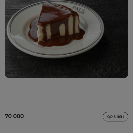
70 000
QO'SHISH