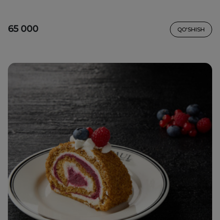
65 000
QO'SHISH