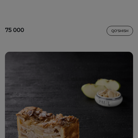
75 000
QO'SHISH