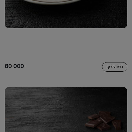
80 000
QO'SHISH