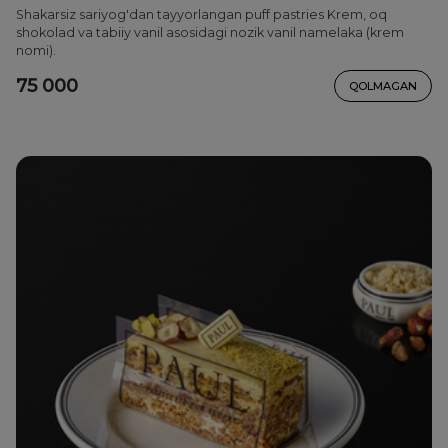
Shakarsiz sariyog'dan tayyorlangan puff pastries Krem, oq
shokolad va tabiiy vanil asosidagi nozik vanil namelaka (krem
nomi).
75 000
QOLMAGAN