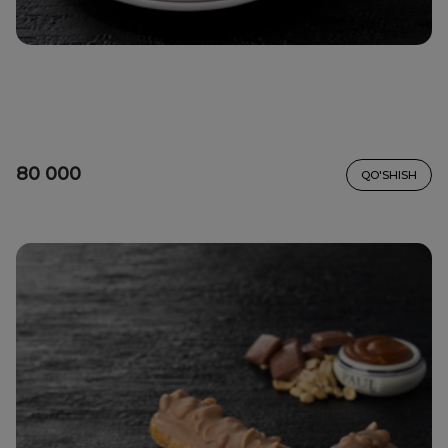
80 000
QO'SHISH