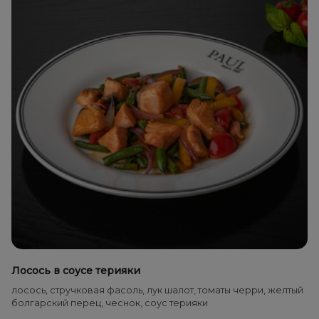
Лосось в соусе терияки
лосось, стручковая фасоль, лук шалот, томаты черри, желтый
болгарский перец, чеснок, соус терияки