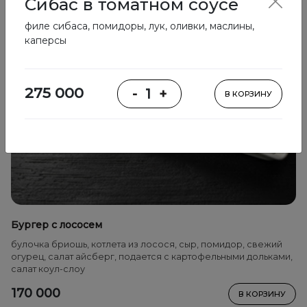
Сибас в томатном соусе
филе сибаса, помидоры, лук, оливки, маслины,
каперсы
275 000
-
1
+
В КОРЗИНУ
Бургер с лососем
булочка бриошь, котлета из лосося, сыр, помидор, свежий
огурец, салат айсберг, подается с картофельными дольками,
салат коул-слоу
170 000
В КОРЗИНУ