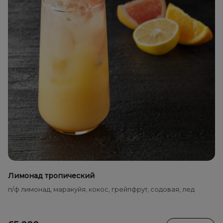
Лимонад тропический
п/ф лимонад, маракуйя, кокос, грейпфрут, содовая, лед