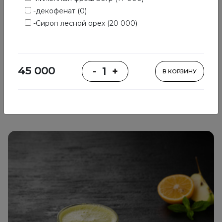
-декофенат (0)
-Сироп лесной орех (20 000)
Детокс Грин
яблоко, сельдерей, зелень, лайм
45 000
-
1
+
В КОРЗИНУ
65 000
В КОРЗИНУ