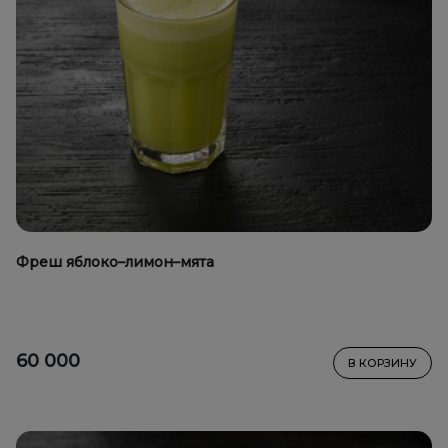
Фреш яблоко–лимон–мята
60 000
В КОРЗИНУ