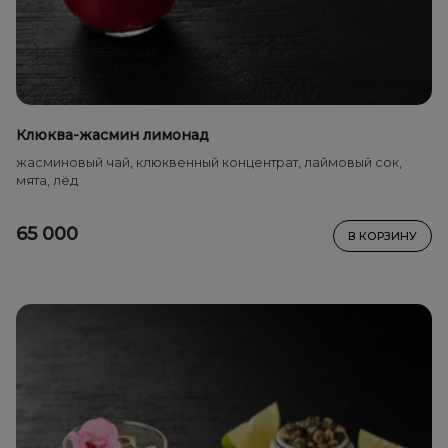
Клюква-жасмин лимонад
жасминовый чай, клюквенный концентрат, лаймовый сок,
мята, лёд
65 000
В КОРЗИНУ