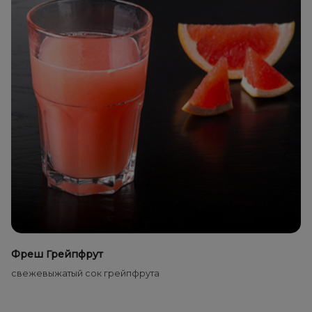
Фреш Грейпфрут
свежевыжатый сок грейпфрута