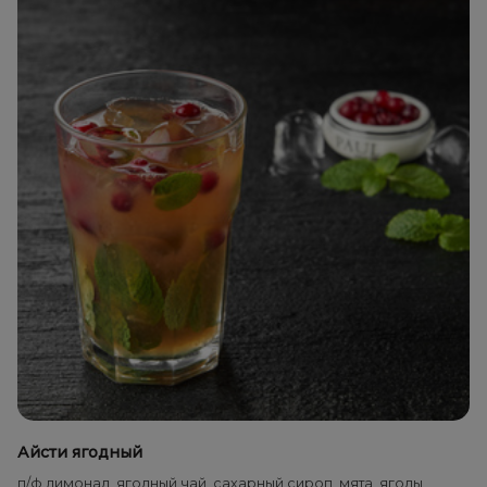
Айсти ягодный
п/ф лимонад, ягодный чай, сахарный сироп, мята, ягоды