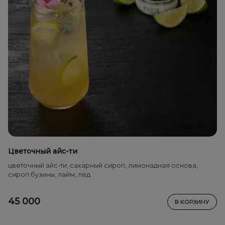
Цветочный айс-ти
цветочный айс-ти, сахарный сироп, лимонадная основа,
сироп бузины, лайм, лёд
45 000
В КОРЗИНУ