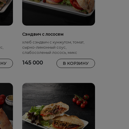
Сэндвич с лососем
хлеб сэндвич с кунжутом, томат,
с,
сырно-лимонный соус,
слабосоленый лосось, микс
салатных листьев
145 000
ИНУ
В КОРЗИНУ