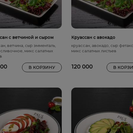
сан с ветчиной и сыром
Круассан с авокадо
ан, ветчина, сыр эмменталь,
круассан, авокадо, сыр фетакс
сливочное, микс салатных
микс салатных листьев
в
000
120 000
В КОРЗИНУ
В КОРЗ