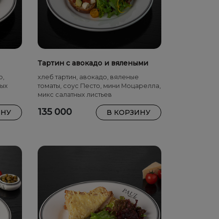
Тартин с авокадо и вялеными
помидорами
р,
хлеб тартин, авокадо, вяленые
ных
томаты, соус Песто, мини Моцарелла,
микс салатных листьев
135 000
ИНУ
В КОРЗИНУ