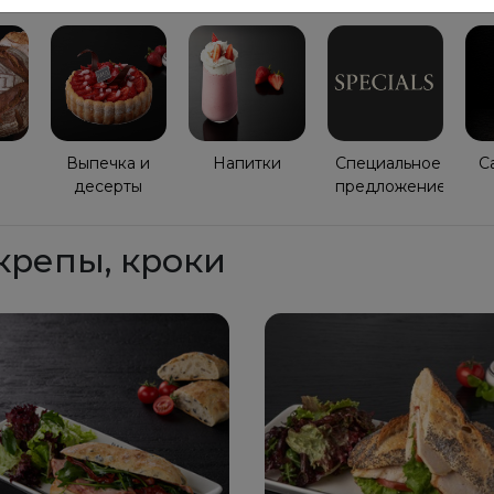
Выпечка и
Напитки
Специaльное
Ca
десерты
прeдложение
крепы, кроки