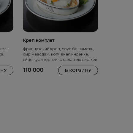
Креп комплет
мель,
французский креп, соус бешамель,
а,
сыр маасдам, копченая индейка,
яйцо куриное, микс салатных листьев
110 000
ИНУ
В КОРЗИНУ