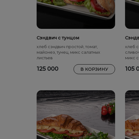
Сэндвич с тунцом
Сэндв
эммен
хлеб сэндвич простой, томат,
хлеб с
майонез, тунец, микс салатных
сливоч
листьев
микс с
125 000
105 
В КОРЗИНУ