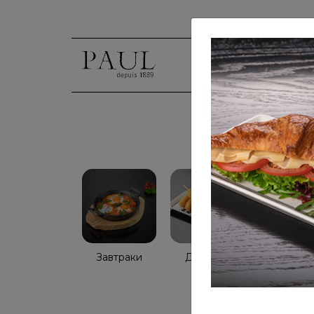
Голосо
Завтраки
Детское
Салаты
меню