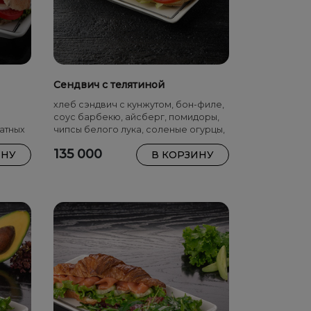
Сендвич с телятиной
хлеб сэндвич с кунжутом, бон-филе,
соус барбекю, айсберг, помидоры,
латных
чипсы белого лука, соленые огурцы,
микс салатных листьев
135 000
ИНУ
В КОРЗИНУ