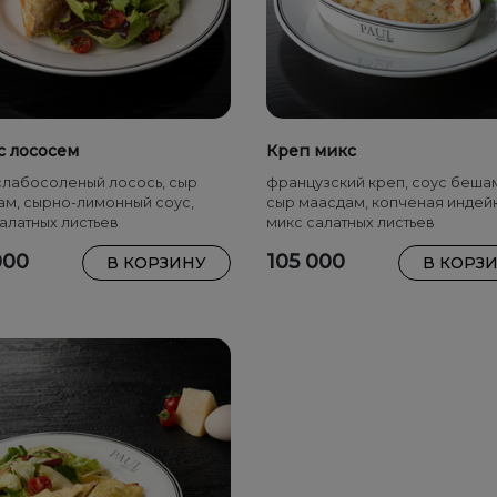
с лососем
Креп микс
слабосоленый лосось, сыр
французский креп, соус беша
ам, сырно-лимонный соус,
сыр маасдам, копченая индейк
алатных листьев
микс салатных листьев
000
105 000
В КОРЗИНУ
В КОРЗ