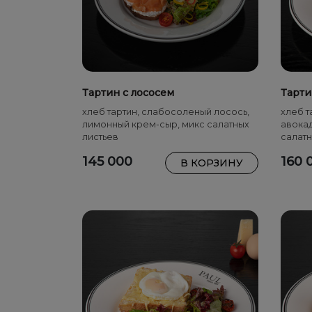
Тартин с лососем
Тарти
хлеб тартин, слабосоленый лосось,
хлеб т
лимонный крем-сыр, микс салатных
авокад
листьев
салатн
145 000
160 
В КОРЗИНУ