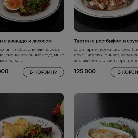
н с авокадо и лососем
Тартин с ростбифом и соу
Вителло Тоннато
артин, слабосоленый лосось,
хлеб тартин, крем-сыр, ростби
о, сырно-лимонный соус, микс
соус Вителло Тоннато, запече
ых листьев
желтый болгарский перец, вя
томаты, каперсы, чипсы белого
000
125 000
В КОРЗИНУ
В КОРЗ
микс салатных листьев