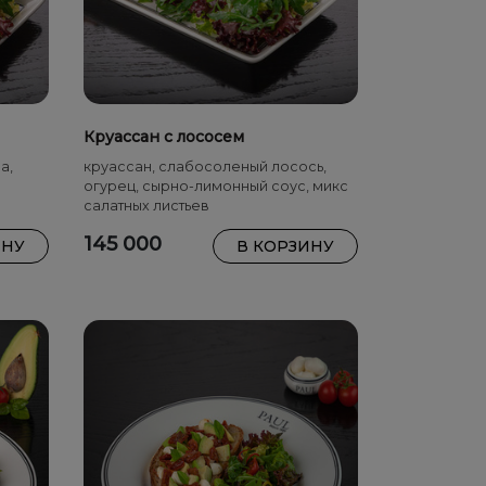
Круассан с лососем
а,
круассан, слабосоленый лосось,
огурец, сырно-лимонный соус, микс
салатных листьев
145 000
ИНУ
В КОРЗИНУ