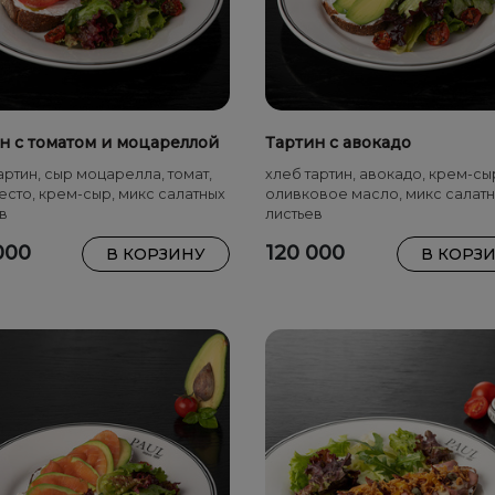
н с томатом и моцареллой
Тартин с авокадо
артин, сыр моцарелла, томат,
хлеб тартин, авокадо, крем-сы
есто, крем-сыр, микс салатных
оливковое масло, микс салат
в
листьев
000
120 000
В КОРЗИНУ
В КОРЗ