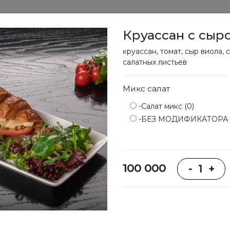
Круассан с сыр
вание
Меню
Доставка
Программа лояльности
круассан, томат, сыр виола, 
салатных листьев
Микс салат
Меню
-Салат микс (0)
-БЕЗ МОДИФИКАТОРА (
100 000
-
1
+
Боулы
Супы
Сэндвичи,
тартины,
крепы,
кроки