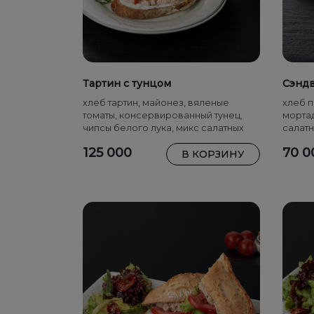
Тартин с тунцом
Сэндв
хлеб тартин, майонез, вяленые
хлеб п
томаты, консервированный тунец,
мортад
чипсы белого лука, микс салатных
салатн
листьев, соус винегрет
125 000
70 0
В КОРЗИНУ