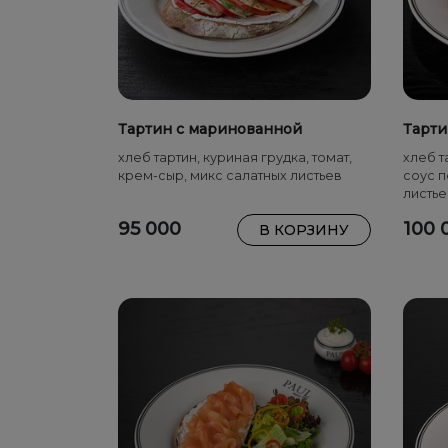
Тартин с маринованной
Тарти
курицей
хлеб тартин, куриная грудка, томат,
хлеб т
крем-сыр, микс салатных листьев
соус п
листье
95 000
100 
В КОРЗИНУ