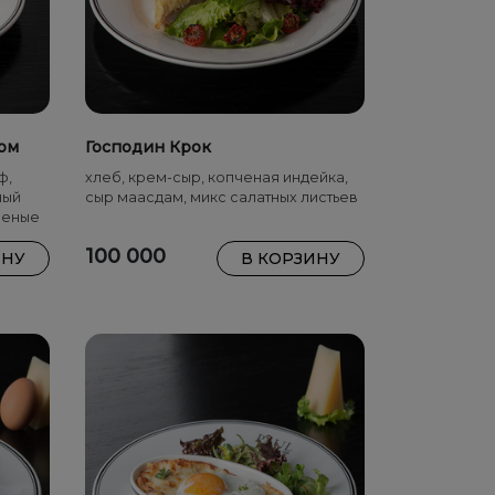
сом
Господин Крок
ф,
хлеб, крем-сыр, копченая индейка,
ный
сыр маасдам, микс салатных листьев
леные
 лука,
100 000
ИНУ
В КОРЗИНУ