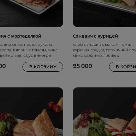
ич с мортаделлой
Сэндвич с курицей
олька олив, песто, рукола,
хлеб сэндвич с маком, томат,
елла, вяленые томаты, микс
куриная грудка, горчичный соу
ых листьев, соус винегрет
микс салатных листьев
00
95 000
В КОРЗИНУ
В КОРЗ