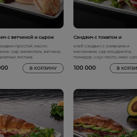
ич с ветчиной и сыром
Сэндвич с томатом и
таль
моцареллой
эндвич простой, масло
хлеб сэндвич с оливками и
ное, сыр эмменталь, ветчина,
маслинами, сыр моцарелла,
алатных листьев
помидор, соус песто, микс са
листьев
000
100 000
В КОРЗИНУ
В КОРЗ