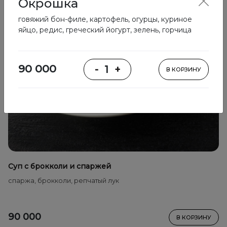
Окрошка
говяжий бон-филе, картофель, огурцы, куриное
яйцо, редис, греческий йогурт, зелень, горчица
90 000
-
1
+
В КОРЗИНУ
Суп с брокколи и спаржей
спаржа, брокколи, репчатый лук
90 000
В КОРЗИНУ