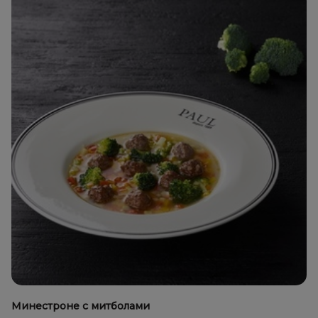
Минестроне с митболами