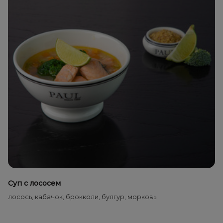
Суп с лососем
лосось, кабачок, брокколи, булгур, морковь