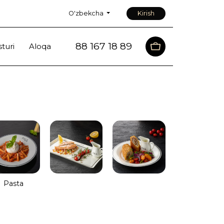
O'zbekcha
Kirish
88 167 18 89
sturi
Aloqa
Pasta