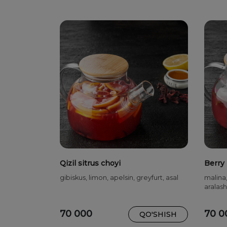
Qizil sitrus choyi
Berry 
gibiskus, limon, apelsin, greyfurt, asal
malina,
aralas
70 000
70 0
QO'SHISH