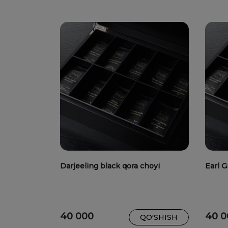
Darjeeling black qora choyi
Earl G
40 000
40 0
QO'SHISH