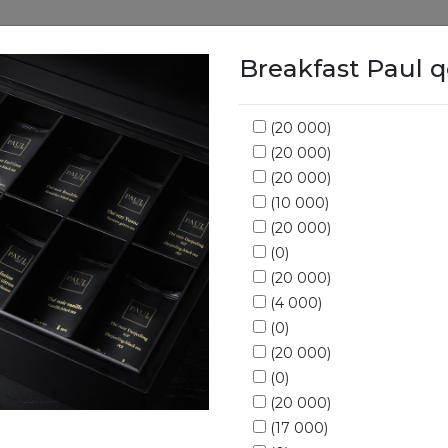
Breakfast Paul q
Ovoz bering
Menyu
Yetkazib berish
Sodiqlik da
(20 000)
(20 000)
(20 000)
Bizning menyu
(10 000)
(20 000)
(0)
(20 000)
(4 000)
(0)
(20 000)
Kosalar
Sho’rvalar
Sandvichlar,
(0)
tortinlar,
(20 000)
kreplar,
(17 000)
kroklar