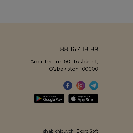
88 167 18 89
Amir Temur, 60, Toshkent,
O'zbekiston 100000
Ishlab chiquvchi:
Exord Soft