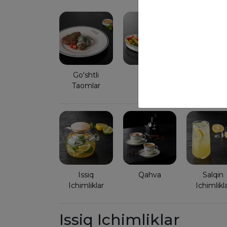
Go'shtli
Non
Taomlar
Issiq
Qahva
Salqin
Ichimliklar
Ichimlikl
Issiq Ichimliklar