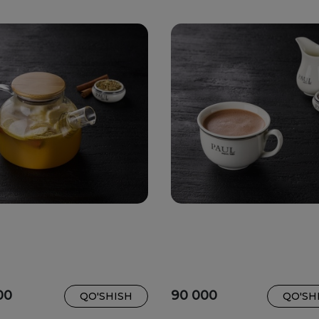
00
90 000
QO'SHISH
QO'SH