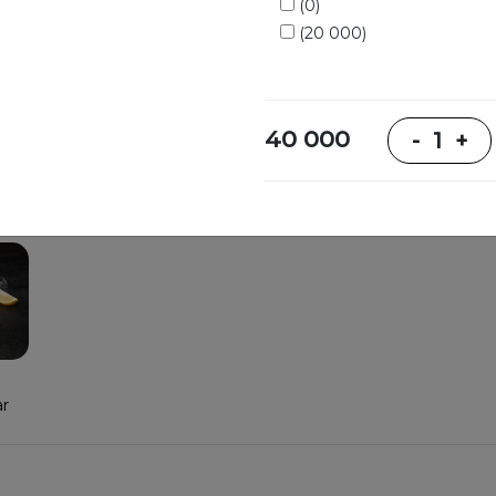
(0)
(20 000)
40 000
-
1
+
Pishiriqlar va
Ichimliklar
shirinliklar
ar