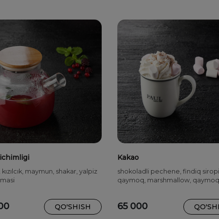
ichimligi
Kakao
 kızılcık, maymun, shakar, yalpiz
shokoladli pechene, findiq siropi
hmasi
qaymoq, marshmallow, qaymo
00
65 000
QO'SHISH
QO'SH