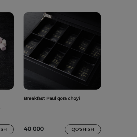
Breakfast Paul qora choyi
,
q
40 000
ISH
QO'SHISH