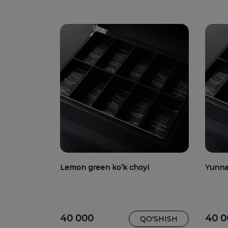
Lemon green ko’k choyi
Yunna
40 000
40 0
QO'SHISH