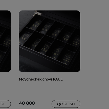
Moychechak choyi PAUL
40 000
ISH
QO'SHISH