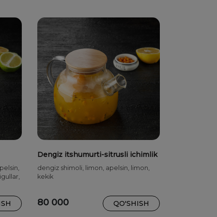
Dengiz itshumurti-sitrusli ichimlik
pelsin,
dengiz shimoli, limon, apelsin, limon,
gullar,
kekik
80 000
ISH
QO'SHISH