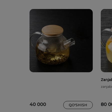
Zanjab
zanjabi
40 000
80 0
QO'SHISH