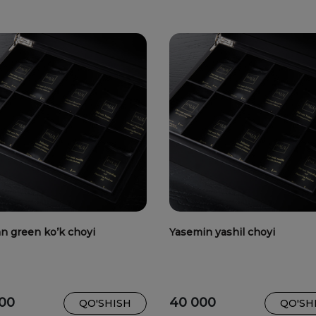
n green ko’k choyi
Yasemin yashil choyi
00
40 000
QO'SHISH
QO'SH