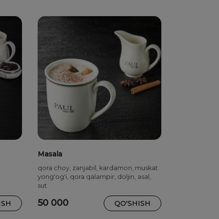
Masala
qora choy, zanjabil, kardamon, muskat
yong'og'i, qora qalampir, doljin, asal,
sut
50 000
ISH
QO'SHISH