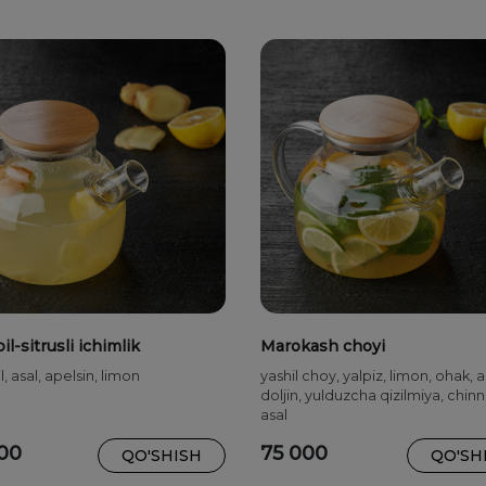
il-sitrusli ichimlik
Marokash choyi
l, asal, apelsin, limon
yashil choy, yalpiz, limon, ohak, a
doljin, yulduzcha qizilmiya, chinni
asal
00
75 000
QO'SHISH
QO'SH