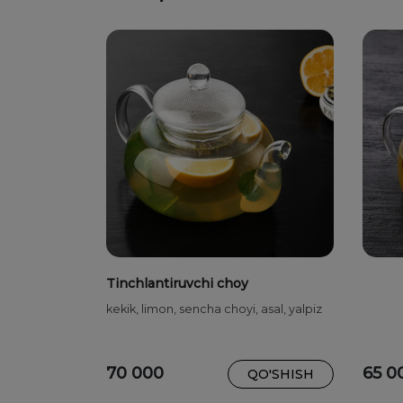
Tinchlantiruvchi choy
kekik, limon, sencha choyi, asal, yalpiz
70 000
65 0
QO'SHISH