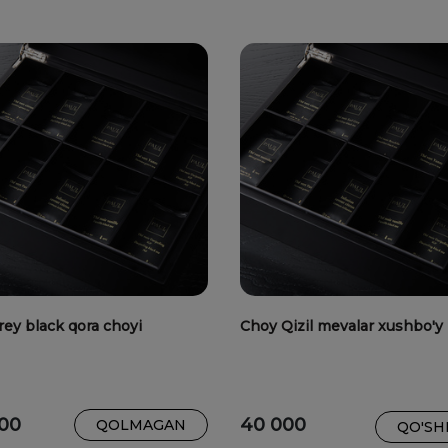
rey black qora choyi
Choy Qizil mevalar xushbo'y
00
40 000
QOLMAGAN
QO'SH