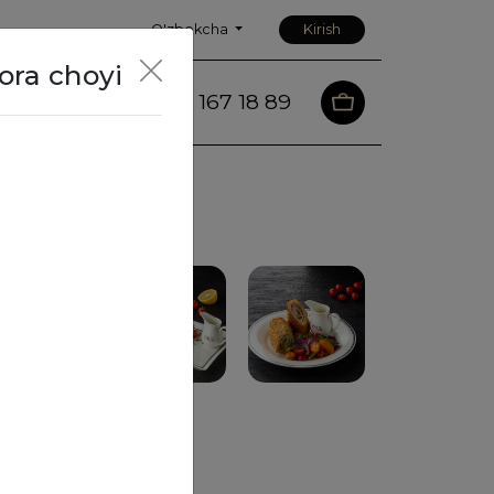
O'zbekcha
Kirish
ora choyi
88 167 18 89
sturi
Aloqa
Pasta