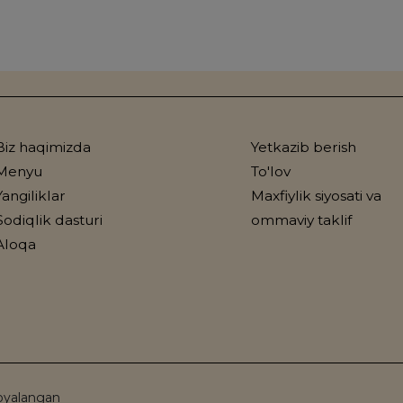
Biz haqimizda
Yetkazib berish
Menyu
To'lov
Yangiliklar
Maxfiylik siyosati va
Sodiqlik dasturi
ommaviy taklif
Aloqa
oyalangan