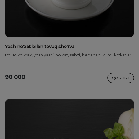
Yosh no'xat bilan tovuq sho'rva
tovuq ko'krak, yosh yashil no'xat, sabzi, bedana tuxumi, ko'katlar
90 000
QO'SHISH