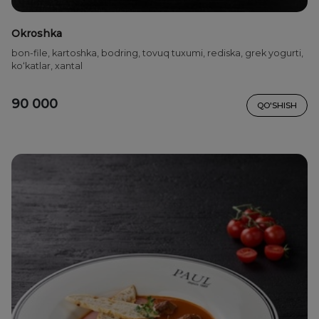
Okroshka
bon-file, kartoshka, bodring, tovuq tuxumi, rediska, grek yogurti,
ko‘katlar, xantal
90 000
QO'SHISH