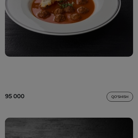
95 000
QO'SHISH