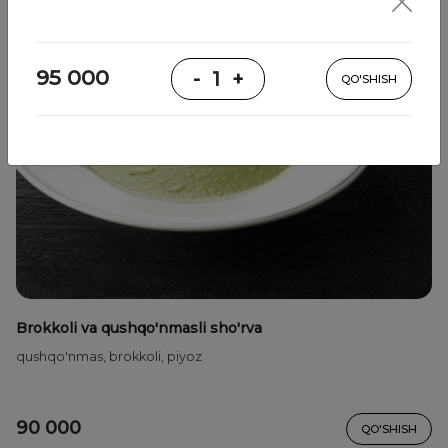
95 000
-
1
+
QO'SHISH
Brokkoli va qushqo'nmasli sho'rva
qushqo'nmas, brokkoli, piyoz
90 000
QO'SHISH