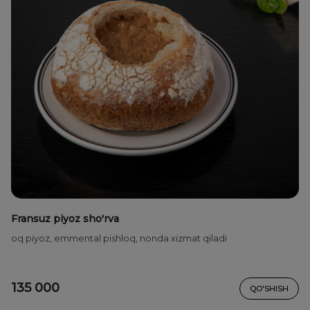
Fransuz piyoz sho'rva
oq piyoz, emmental pishloq, nonda xizmat qiladi
135 000
QO'SHISH