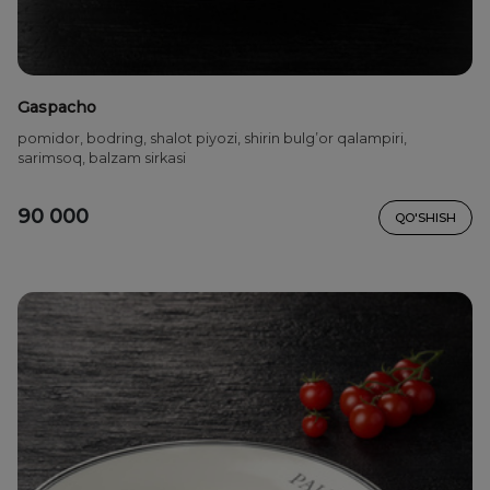
Gaspacho
pomidor, bodring, shalot piyozi, shirin bulg’or qalampiri,
sarimsoq, balzam sirkasi
90 000
QO'SHISH