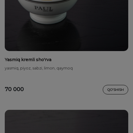
Yasmiq kremli sho'rva
yasmiq, piyoz, sabzi, limon, qaymoq
70 000
QO'SHISH