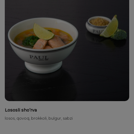
Lososli sho’rva
losos, qovoq, brokkoli, bulgur, sabzi