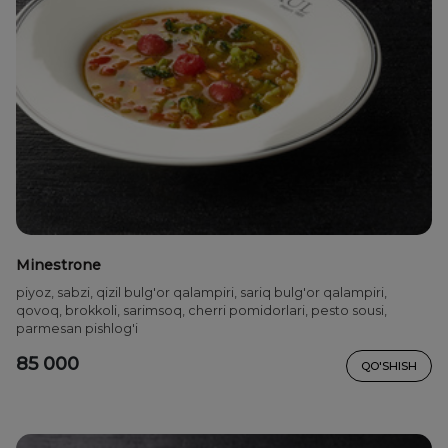
Minestrone
piyoz, sabzi, qizil bulg'or qalampiri, sariq bulg'or qalampiri,
qovoq, brokkoli, sarimsoq, cherri pomidorlari, pesto sousi,
parmesan pishlog'i
85 000
QO'SHISH