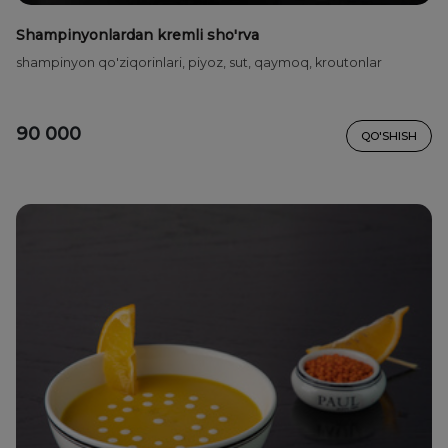
Shampinyonlardan kremli sho'rva
shampinyon qo'ziqorinlari, piyoz, sut, qaymoq, kroutonlar
90 000
QO'SHISH