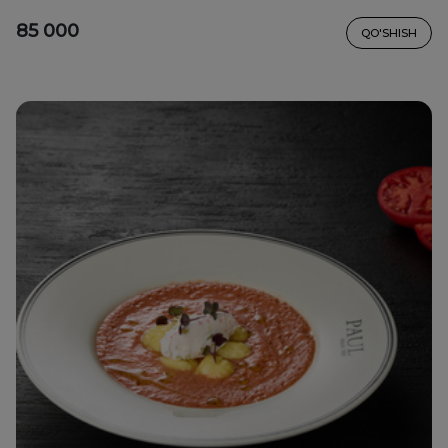
85 000
QO'SHISH