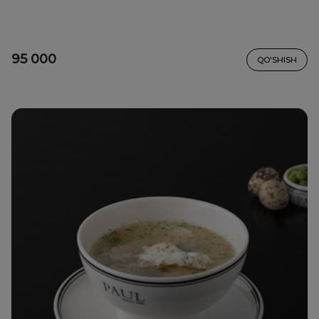
95 000
QO'SHISH