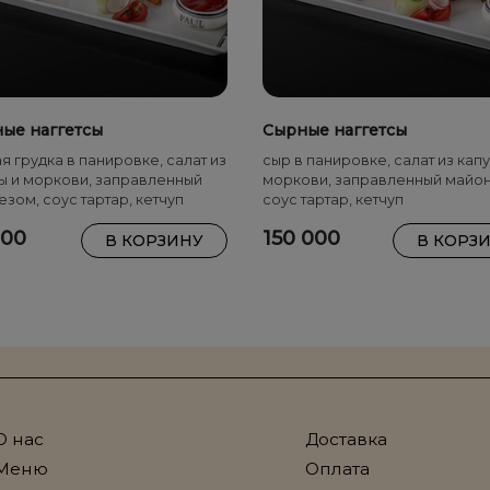
ые наггетсы
Сырные наггетсы
я грудка в панировке, салат из
сыр в панировке, салат из капу
ы и моркови, заправленный
моркови, заправленный майо
зом, соус тартар, кетчуп
соус тартар, кетчуп
000
150 000
В КОРЗИНУ
В КОРЗ
О нас
Доставка
Меню
Оплата