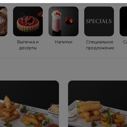
Выпечка и
Напитки
Специaльное
Ca
десерты
прeдложение