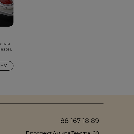
сты и
незом,
ИНУ
88 167 18 89
Проспект Амира Темура, 60