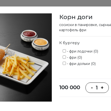
Корн доги
вание
Меню
Доставка
Программа лояльности
сосиски в панировке, сырный
картофель фри
К бургеру
Меню
- фри лодочки (0)
- фри (0)
- фри дольки (0)
100 000
-
1
+
Боулы
Супы
Сэндвичи,
тартины,
крепы,
кроки