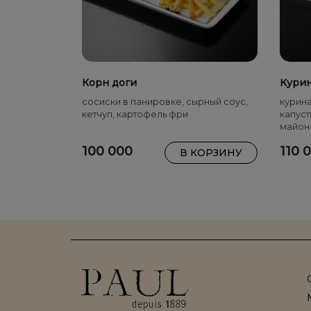
Корн доги
Курин
сосиски в панировке, сырный соус,
курина
кетчуп, картофель фри
капуст
майоне
100 000
110 
В КОРЗИНУ