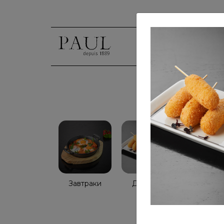
Голосо
Завтраки
Детское
Салаты
меню